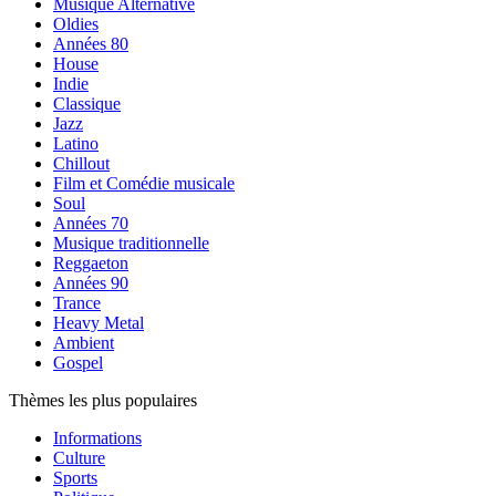
Musique Alternative
Oldies
Années 80
House
Indie
Classique
Jazz
Latino
Chillout
Film et Comédie musicale
Soul
Années 70
Musique traditionnelle
Reggaeton
Années 90
Trance
Heavy Metal
Ambient
Gospel
Thèmes les plus populaires
Informations
Culture
Sports