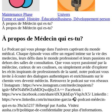
Maintenance Phase
Univers
Forme et santé, Histoire, Éducation
Business, Développement personnel
À propos de Médecin qui es-tu?
À propos de Médecin qui es-tu?
À propos de Médecin qui es-tu?
Le Podcast qui vous plonge dans l'univers captivant du monde
médical. Chaque épisode vous offre un regard intime sur la vie des
medecins, leurs défis dans le monde professionel et leurs passions en
dehors des salles de consultation. Que vous soyez passionné par la
médecine, curieux de ses coulisses, ou simplement avide d'explorer
les récits inspirants de professionnels de la santé, notre podcast vous
invite à écouter des dialogues authentiques et enrichissants sur le
chemin vers devenir médecin. Retrouvez le podcast sur vos réseaux
! Instagram : https://www.instagram.com/medecinquiestu?
igsh=MWN4MWZuMDQwdjhyZA== Facebook :
https://www.facebook.com/share/dXXjkhEqvVkpJxX5/ LinkedIn :
https://www.linkedin.com/in/maxime-garcia-🎧-podcast-médecin-
qui-es-tu-39a3a5237 Hébergé par Ausha. Visitez
ausha.co/fr/politique-de-confidentialite pour plus d'informations.