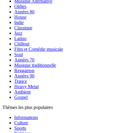
Musique Alternative
Oldies
Années 80
House
Indie
Classique
Jazz
Latino
Chillout
Film et Comédie musicale
Soul
Années 70
Musique traditionnelle
Reggaeton
Années 90
Trance
Heavy Metal
Ambient
Gospel
Thèmes les plus populaires
Informations
Culture
Sports