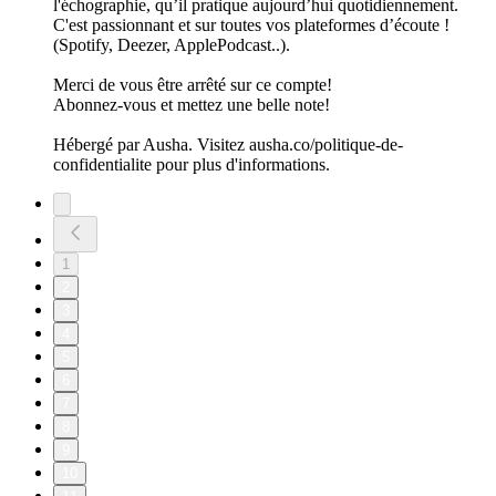
l'échographie, qu’il pratique aujourd’hui quotidiennement.
C'est passionnant et sur toutes vos plateformes d’écoute !
(Spotify, Deezer, ApplePodcast..).
Merci de vous être arrêté sur ce compte!
Abonnez-vous et mettez une belle note!
Hébergé par Ausha. Visitez ausha.co/politique-de-
confidentialite pour plus d'informations.
1
2
3
4
5
6
7
8
9
10