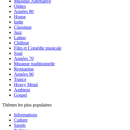
Musique Alternative
Oldies
Années 80
House
Indie
Classique
Jazz
Latino
Chillout
Film et Comédie musicale
Soul
Années 70
Musique traditionnelle
Reggaeton
Années 90
Trance
Heavy Metal
Ambient
Gospel
Thèmes les plus populaires
Informations
Culture
Sports