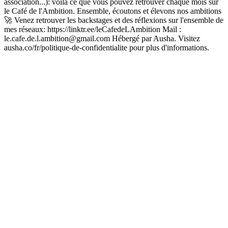
association...): voila ce que vous pouvez retrouver chaque mois sur
le Café de l'Ambition. Ensemble, écoutons et élevons nos ambitions
🚀 Venez retrouver les backstages et des réflexions sur l'ensemble de
mes réseaux: https://linktr.ee/leCafedeLAmbition Mail :
le.cafe.de.l.ambition@gmail.com Hébergé par Ausha. Visitez
ausha.co/fr/politique-de-confidentialite pour plus d'informations.
Site web du podcast