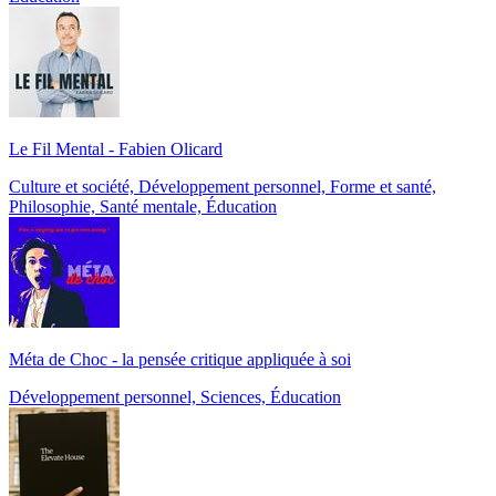
Le Fil Mental - Fabien Olicard
Culture et société, Développement personnel, Forme et santé,
Philosophie, Santé mentale, Éducation
Méta de Choc - la pensée critique appliquée à soi
Développement personnel, Sciences, Éducation