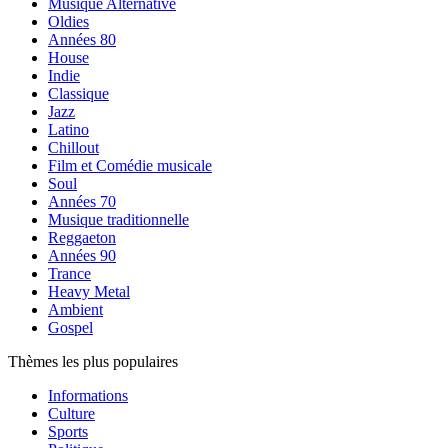
Musique Alternative
Oldies
Années 80
House
Indie
Classique
Jazz
Latino
Chillout
Film et Comédie musicale
Soul
Années 70
Musique traditionnelle
Reggaeton
Années 90
Trance
Heavy Metal
Ambient
Gospel
Thèmes les plus populaires
Informations
Culture
Sports