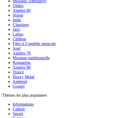
Musique Alternative
Oldies
Années 80
House
Indie
Classique
Jazz
Latino
Chillout
Film et Comédie musicale
Soul
Années 70
Musique traditionnelle
Reggaeton
Années 90
Trance
Heavy Metal
Ambient
Gospel
Thèmes les plus populaires
Informations
Culture
Sports