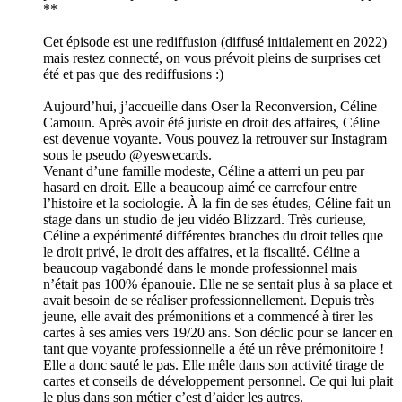
**
Cet épisode est une rediffusion (diffusé initialement en 2022)
mais restez connecté, on vous prévoit pleins de surprises cet
été et pas que des rediffusions :)
Aujourd’hui, j’accueille dans Oser la Reconversion, Céline
Camoun. Après avoir été juriste en droit des affaires, Céline
est devenue voyante. Vous pouvez la retrouver sur Instagram
sous le pseudo @yeswecards.
Venant d’une famille modeste, Céline a atterri un peu par
hasard en droit. Elle a beaucoup aimé ce carrefour entre
l’histoire et la sociologie. À la fin de ses études, Céline fait un
stage dans un studio de jeu vidéo Blizzard. Très curieuse,
Céline a expérimenté différentes branches du droit telles que
le droit privé, le droit des affaires, et la fiscalité. Céline a
beaucoup vagabondé dans le monde professionnel mais
n’était pas 100% épanouie. Elle ne se sentait plus à sa place et
avait besoin de se réaliser professionnellement. Depuis très
jeune, elle avait des prémonitions et a commencé à tirer les
cartes à ses amies vers 19/20 ans. Son déclic pour se lancer en
tant que voyante professionnelle a été un rêve prémonitoire !
Elle a donc sauté le pas. Elle mêle dans son activité tirage de
cartes et conseils de développement personnel. Ce qui lui plait
le plus dans son métier c’est d’aider les autres.