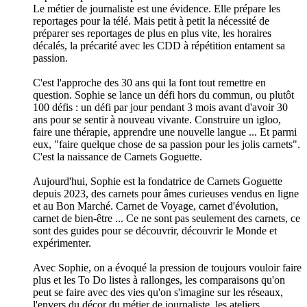
Le métier de journaliste est une évidence. Elle prépare les
reportages pour la télé. Mais petit à petit la nécessité de
préparer ses reportages de plus en plus vite, les horaires
décalés, la précarité avec les CDD à répétition entament sa
passion.
C'est l'approche des 30 ans qui la font tout remettre en
question. Sophie se lance un défi hors du commun, ou plutôt
100 défis : un défi par jour pendant 3 mois avant d'avoir 30
ans pour se sentir à nouveau vivante. Construire un igloo,
faire une thérapie, apprendre une nouvelle langue ... Et parmi
eux, "faire quelque chose de sa passion pour les jolis carnets".
C'est la naissance de Carnets Goguette.
Aujourd'hui, Sophie est la fondatrice de Carnets Goguette
depuis 2023, des carnets pour âmes curieuses vendus en ligne
et au Bon Marché. Carnet de Voyage, carnet d'évolution,
carnet de bien-être ... Ce ne sont pas seulement des carnets, ce
sont des guides pour se découvrir, découvrir le Monde et
expérimenter.
Avec Sophie, on a évoqué la pression de toujours vouloir faire
plus et les To Do listes à rallonges, les comparaisons qu'on
peut se faire avec des vies qu'on s'imagine sur les réseaux,
l'envers du décor du métier de journaliste, les ateliers