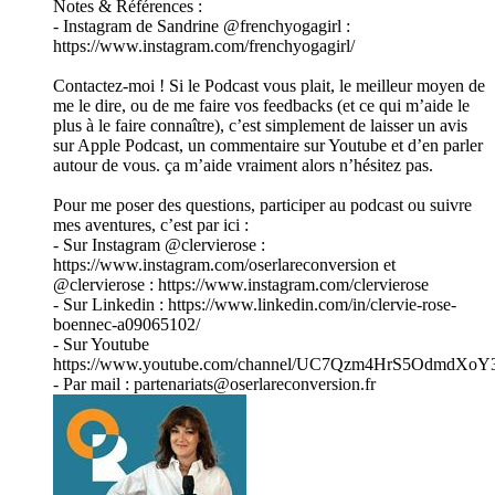
Notes & Références :
- Instagram de Sandrine @frenchyogagirl :
https://www.instagram.com/frenchyogagirl/
Contactez-moi ! Si le Podcast vous plait, le meilleur moyen de
me le dire, ou de me faire vos feedbacks (et ce qui m’aide le
plus à le faire connaître), c’est simplement de laisser un avis
sur Apple Podcast, un commentaire sur Youtube et d’en parler
autour de vous. ça m’aide vraiment alors n’hésitez pas.
Pour me poser des questions, participer au podcast ou suivre
mes aventures, c’est par ici :
- Sur Instagram @clervierose :
https://www.instagram.com/oserlareconversion et
@clervierose : https://www.instagram.com/clervierose
- Sur Linkedin : https://www.linkedin.com/in/clervie-rose-
boennec-a09065102/
- Sur Youtube
https://www.youtube.com/channel/UC7Qzm4HrS5OdmdXoY
- Par mail : partenariats@oserlareconversion.fr