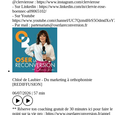
@clervierose : https://www.instagram.com/clervierose
- Sur Linkedin : https://www.linkedin.com/in/clervie-rose-
boennec-a09065102/
- Sur Youtube
https://www.youtube.com/channel/UC7Qzm4HrS5OdmdXoY
- Par mail : partenariats@oserlareconversion.fr
Chloé de Laubier - Du marketing à orthophoniste
[REDIFFUSION]
06/07/2026
|
57 min
** Réserve ton coaching gratuit de 30 minutes ici pour faire le
point sur ta vie pro : https://www.oserlareconversion.fr/appel