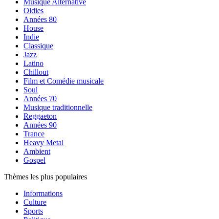
Musique Alternative
Oldies
Années 80
House
Indie
Classique
Jazz
Latino
Chillout
Film et Comédie musicale
Soul
Années 70
Musique traditionnelle
Reggaeton
Années 90
Trance
Heavy Metal
Ambient
Gospel
Thèmes les plus populaires
Informations
Culture
Sports