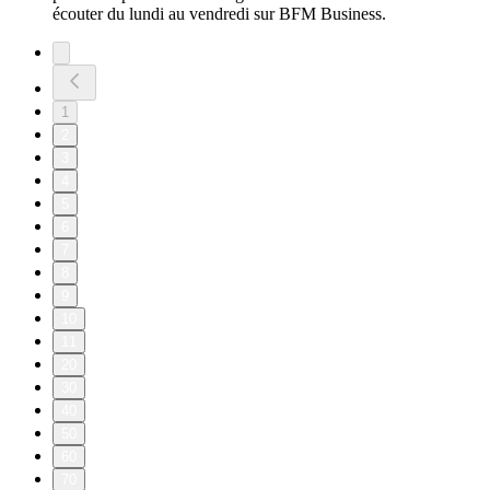
écouter du lundi au vendredi sur BFM Business.
1
2
3
4
5
6
7
8
9
10
11
20
30
40
50
60
70