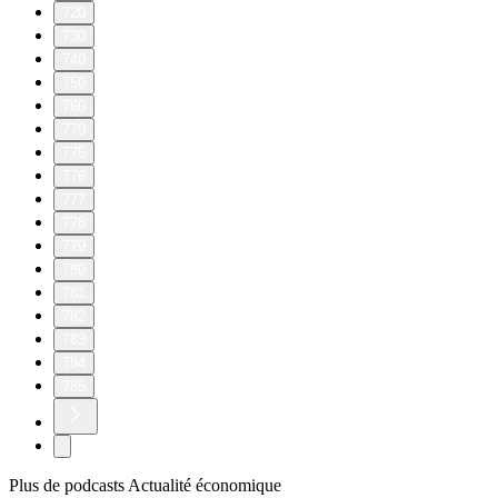
720
730
740
750
760
770
775
776
777
778
779
780
781
782
783
784
785
Plus de podcasts Actualité économique