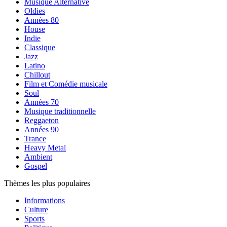
Musique Alternative
Oldies
Années 80
House
Indie
Classique
Jazz
Latino
Chillout
Film et Comédie musicale
Soul
Années 70
Musique traditionnelle
Reggaeton
Années 90
Trance
Heavy Metal
Ambient
Gospel
Thèmes les plus populaires
Informations
Culture
Sports