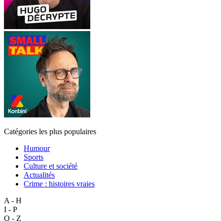
Catégories les plus populaires
Humour
Sports
Culture et société
Actualités
Crime : histoires vraies
A - H
I - P
Q - Z