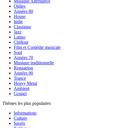
Musique Alternative
Oldies
Années 80
House
Indie
Classique
Jazz
Latino
Chillout
Film et Comédie musicale
Soul
Années 70
Musique traditionnelle
Reggaeton
Années 90
Trance
Heavy Metal
Ambient
Gospel
Thèmes les plus populaires
Informations
Culture
Sports