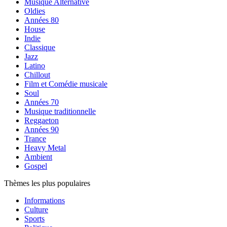
Musique Alternative
Oldies
Années 80
House
Indie
Classique
Jazz
Latino
Chillout
Film et Comédie musicale
Soul
Années 70
Musique traditionnelle
Reggaeton
Années 90
Trance
Heavy Metal
Ambient
Gospel
Thèmes les plus populaires
Informations
Culture
Sports