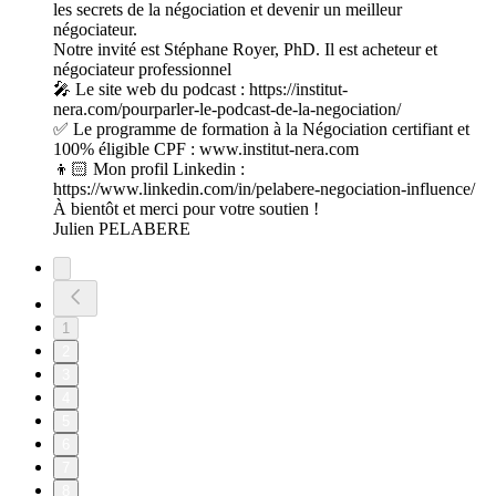
les secrets de la négociation et devenir un meilleur
négociateur.
Notre invité est Stéphane Royer, PhD. Il est acheteur et
négociateur professionnel
🎤 Le site web du podcast : https://institut-
nera.com/pourparler-le-podcast-de-la-negociation/
✅ Le programme de formation à la Négociation certifiant et
100% éligible CPF : www.institut-nera.com
👦🏻 Mon profil Linkedin :
https://www.linkedin.com/in/pelabere-negociation-influence/
À bientôt et merci pour votre soutien !
Julien PELABERE
1
2
3
4
5
6
7
8