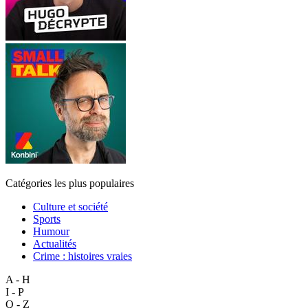
Catégories les plus populaires
Culture et société
Sports
Humour
Actualités
Crime : histoires vraies
A - H
I - P
Q - Z