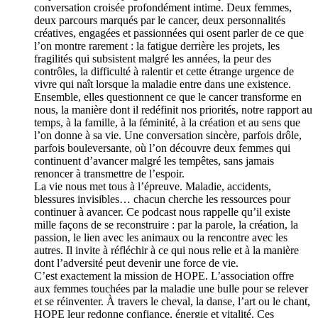
conversation croisée profondément intime. Deux femmes,
deux parcours marqués par le cancer, deux personnalités
créatives, engagées et passionnées qui osent parler de ce que
l’on montre rarement : la fatigue derrière les projets, les
fragilités qui subsistent malgré les années, la peur des
contrôles, la difficulté à ralentir et cette étrange urgence de
vivre qui naît lorsque la maladie entre dans une existence.
Ensemble, elles questionnent ce que le cancer transforme en
nous, la manière dont il redéfinit nos priorités, notre rapport au
temps, à la famille, à la féminité, à la création et au sens que
l’on donne à sa vie. Une conversation sincère, parfois drôle,
parfois bouleversante, où l’on découvre deux femmes qui
continuent d’avancer malgré les tempêtes, sans jamais
renoncer à transmettre de l’espoir.
La vie nous met tous à l’épreuve. Maladie, accidents,
blessures invisibles… chacun cherche les ressources pour
continuer à avancer. Ce podcast nous rappelle qu’il existe
mille façons de se reconstruire : par la parole, la création, la
passion, le lien avec les animaux ou la rencontre avec les
autres. Il invite à réfléchir à ce qui nous relie et à la manière
dont l’adversité peut devenir une force de vie.
C’est exactement la mission de HOPE. L’association offre
aux femmes touchées par la maladie une bulle pour se relever
et se réinventer. À travers le cheval, la danse, l’art ou le chant,
HOPE leur redonne confiance, énergie et vitalité. Ces