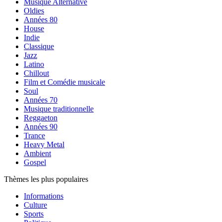
Musique Alternative
Oldies
Années 80
House
Indie
Classique
Jazz
Latino
Chillout
Film et Comédie musicale
Soul
Années 70
Musique traditionnelle
Reggaeton
Années 90
Trance
Heavy Metal
Ambient
Gospel
Thèmes les plus populaires
Informations
Culture
Sports