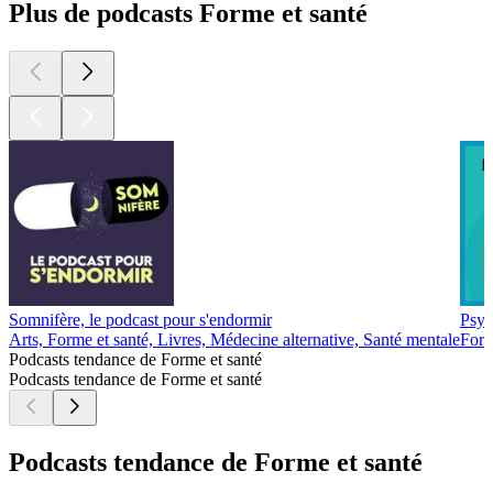
Plus de podcasts Forme et santé
Somnifère, le podcast pour s'endormir
Psyc
Arts, Forme et santé, Livres, Médecine alternative, Santé mentale
Form
Podcasts tendance de Forme et santé
Podcasts tendance de Forme et santé
Podcasts tendance de Forme et santé