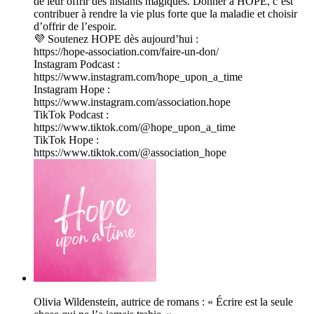
de leur offrir des instants magiques. Donner à HOPE, c’est
contribuer à rendre la vie plus forte que la maladie et choisir
d’offrir de l’espoir.
💜 Soutenez HOPE dès aujourd’hui :
https://hope-association.com/faire-un-don/
Instagram Podcast :
https://www.instagram.com/hope_upon_a_time
Instagram Hope :
https://www.instagram.com/association.hope
TikTok Podcast :
https://www.tiktok.com/@hope_upon_a_time
TikTok Hope :
https://www.tiktok.com/@association_hope
Olivia Wildenstein, autrice de romans : « Écrire est la seule