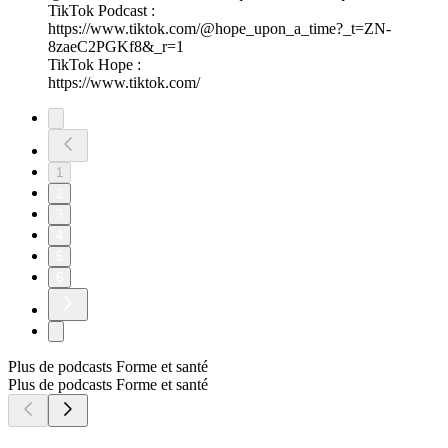
TikTok Podcast :
https://www.tiktok.com/@hope_upon_a_time?_t=ZN-
8zaeC2PGKf8&_r=1
TikTok Hope :
https://www.tiktok.com/
1
2
3
4
5
6
Plus de podcasts Forme et santé
Plus de podcasts Forme et santé