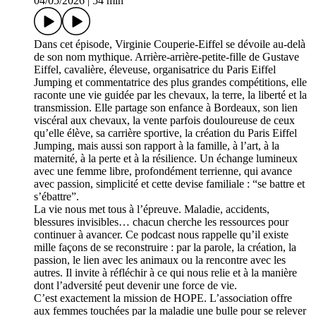
04/05/2026
|
54 min
Dans cet épisode, Virginie Couperie-Eiffel se dévoile au-delà
de son nom mythique. Arrière-arrière-petite-fille de Gustave
Eiffel, cavalière, éleveuse, organisatrice du Paris Eiffel
Jumping et commentatrice des plus grandes compétitions, elle
raconte une vie guidée par les chevaux, la terre, la liberté et la
transmission. Elle partage son enfance à Bordeaux, son lien
viscéral aux chevaux, la vente parfois douloureuse de ceux
qu’elle élève, sa carrière sportive, la création du Paris Eiffel
Jumping, mais aussi son rapport à la famille, à l’art, à la
maternité, à la perte et à la résilience. Un échange lumineux
avec une femme libre, profondément terrienne, qui avance
avec passion, simplicité et cette devise familiale : “se battre et
s’ébattre”.
La vie nous met tous à l’épreuve. Maladie, accidents,
blessures invisibles… chacun cherche les ressources pour
continuer à avancer. Ce podcast nous rappelle qu’il existe
mille façons de se reconstruire : par la parole, la création, la
passion, le lien avec les animaux ou la rencontre avec les
autres. Il invite à réfléchir à ce qui nous relie et à la manière
dont l’adversité peut devenir une force de vie.
C’est exactement la mission de HOPE. L’association offre
aux femmes touchées par la maladie une bulle pour se relever