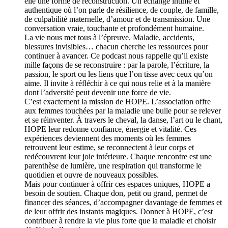
elle une forme de reconstruction. Un échange intime et
authentique où l’on parle de résilience, de couple, de famille,
de culpabilité maternelle, d’amour et de transmission. Une
conversation vraie, touchante et profondément humaine.
La vie nous met tous à l’épreuve. Maladie, accidents,
blessures invisibles… chacun cherche les ressources pour
continuer à avancer. Ce podcast nous rappelle qu’il existe
mille façons de se reconstruire : par la parole, l’écriture, la
passion, le sport ou les liens que l’on tisse avec ceux qu’on
aime. Il invite à réfléchir à ce qui nous relie et à la manière
dont l’adversité peut devenir une force de vie.
C’est exactement la mission de HOPE. L’association offre
aux femmes touchées par la maladie une bulle pour se relever
et se réinventer. À travers le cheval, la danse, l’art ou le chant,
HOPE leur redonne confiance, énergie et vitalité. Ces
expériences deviennent des moments où les femmes
retrouvent leur estime, se reconnectent à leur corps et
redécouvrent leur joie intérieure. Chaque rencontre est une
parenthèse de lumière, une respiration qui transforme le
quotidien et ouvre de nouveaux possibles.
Mais pour continuer à offrir ces espaces uniques, HOPE a
besoin de soutien. Chaque don, petit ou grand, permet de
financer des séances, d’accompagner davantage de femmes et
de leur offrir des instants magiques. Donner à HOPE, c’est
contribuer à rendre la vie plus forte que la maladie et choisir