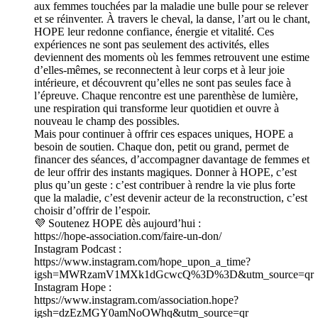
aux femmes touchées par la maladie une bulle pour se relever
et se réinventer. À travers le cheval, la danse, l’art ou le chant,
HOPE leur redonne confiance, énergie et vitalité. Ces
expériences ne sont pas seulement des activités, elles
deviennent des moments où les femmes retrouvent une estime
d’elles-mêmes, se reconnectent à leur corps et à leur joie
intérieure, et découvrent qu’elles ne sont pas seules face à
l’épreuve. Chaque rencontre est une parenthèse de lumière,
une respiration qui transforme leur quotidien et ouvre à
nouveau le champ des possibles.
Mais pour continuer à offrir ces espaces uniques, HOPE a
besoin de soutien. Chaque don, petit ou grand, permet de
financer des séances, d’accompagner davantage de femmes et
de leur offrir des instants magiques. Donner à HOPE, c’est
plus qu’un geste : c’est contribuer à rendre la vie plus forte
que la maladie, c’est devenir acteur de la reconstruction, c’est
choisir d’offrir de l’espoir.
💜 Soutenez HOPE dès aujourd’hui :
https://hope-association.com/faire-un-don/
Instagram Podcast :
https://www.instagram.com/hope_upon_a_time?
igsh=MWRzamV1MXk1dGcwcQ%3D%3D&utm_source=qr
Instagram Hope :
https://www.instagram.com/association.hope?
igsh=dzEzMGY0amNoOWhq&utm_source=qr