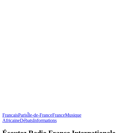
Français
Paris
Île-de-France
France
Musique
Africaine
Débats
Informations
Écoutez Radio France Internationale