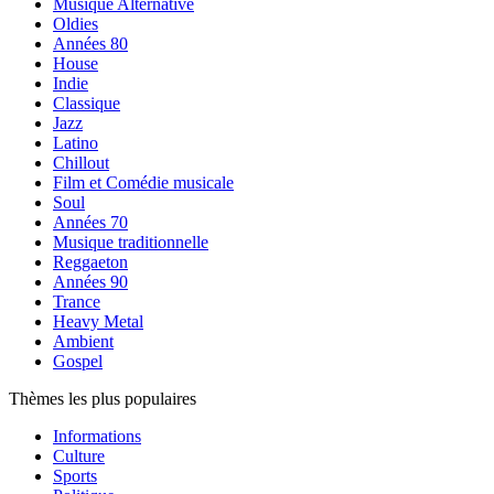
Musique Alternative
Oldies
Années 80
House
Indie
Classique
Jazz
Latino
Chillout
Film et Comédie musicale
Soul
Années 70
Musique traditionnelle
Reggaeton
Années 90
Trance
Heavy Metal
Ambient
Gospel
Thèmes les plus populaires
Informations
Culture
Sports