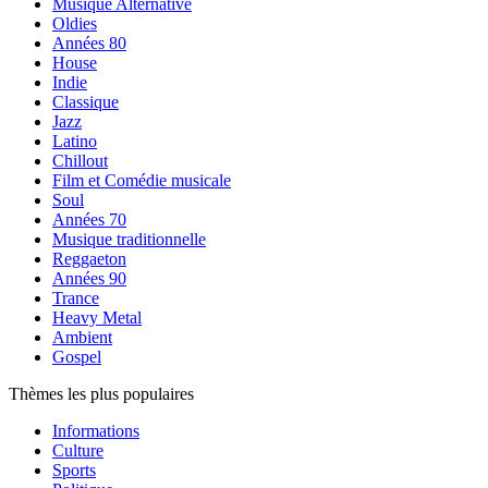
Musique Alternative
Oldies
Années 80
House
Indie
Classique
Jazz
Latino
Chillout
Film et Comédie musicale
Soul
Années 70
Musique traditionnelle
Reggaeton
Années 90
Trance
Heavy Metal
Ambient
Gospel
Thèmes les plus populaires
Informations
Culture
Sports