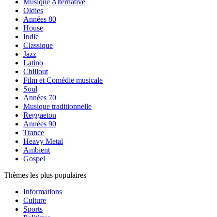
Musique Alternative
Oldies
Années 80
House
Indie
Classique
Jazz
Latino
Chillout
Film et Comédie musicale
Soul
Années 70
Musique traditionnelle
Reggaeton
Années 90
Trance
Heavy Metal
Ambient
Gospel
Thèmes les plus populaires
Informations
Culture
Sports