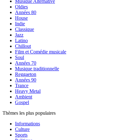
Musique Alternative
Oldies
Années 80
House
Indie
Classique
Jazz
Latino
Chillout
Film et Comédie musicale
Soul
Années 70
Musique traditionnelle
Reggaeton
Années 90
Trance
Heavy Metal
Ambient
Gospel
Thèmes les plus populaires
Informations
Culture
Sports