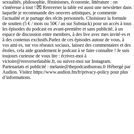
sexualités, philosophie, féminismes, économie, littérature : on
s'intéresse à tout ! 💌 Renverser la table est aussi une newsletter dans
laquelle je recommande des oeuvres artistiques, je commente
l'actualité et je partage des récits personnels. Choisissez la formule
de soutien (5 € / mois ou 50€ / an sur Substack) pour un accès à tous
les épisodes du podcast en avant-première et sans publicité, à un
espace de discussion entre membres, à des live avec mes invité·es et
à des contenus exclusifs.Parlez de ces épisodes autour de vous, à
vos ami·es, sur vos réseaux sociaux, laissez des commentaires et des
étoiles, cela aide grandement le podcast à se faire connaître ! Je suis
toujours curieuse de vous lire : écrivez-moi à
victoire@renverserlatable.fr, ou suivez-moi sur Instagram.
Partenariats et publicité : melanie@thepodcastbureau.fr Hébergé par
Audion. Visitez https://www.audion.fm/fr/privacy-policy pour plus
d’informations.
Site web du podcast