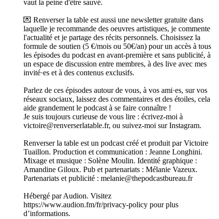
vaut la peine d'être sauvé.
💌 Renverser la table est aussi une newsletter gratuite dans
laquelle je recommande des oeuvres artistiques, je commente
l'actualité et je partage des récits personnels. Choisissez la
formule de soutien (5 €/mois ou 50€/an) pour un accès à tous
les épisodes du podcast en avant-première et sans publicité, à
un espace de discussion entre membres, à des live avec mes
invité·es et à des contenus exclusifs.
Parlez de ces épisodes autour de vous, à vos ami·es, sur vos
réseaux sociaux, laissez des commentaires et des étoiles, cela
aide grandement le podcast à se faire connaître !
Je suis toujours curieuse de vous lire : écrivez-moi à
victoire@renverserlatable.fr, ou suivez-moi sur Instagram.
Renverser la table est un podcast créé et produit par Victoire
Tuaillon. Production et communication : Jeanne Longhini.
Mixage et musique : Solène Moulin. Identité graphique :
Amandine Giloux. Pub et partenariats : Mélanie Vazeux.
Partenariats et publicité : melanie@thepodcastbureau.fr
Hébergé par Audion. Visitez
https://www.audion.fm/fr/privacy-policy pour plus
d’informations.