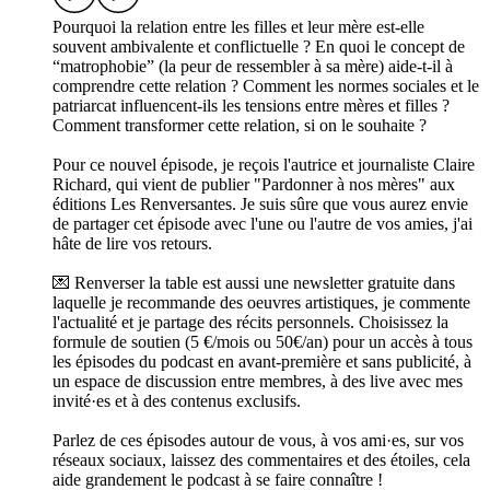
Pourquoi la relation entre les filles et leur mère est-elle
souvent ambivalente et conflictuelle ? En quoi le concept de
“matrophobie” (la peur de ressembler à sa mère) aide-t-il à
comprendre cette relation ? Comment les normes sociales et le
patriarcat influencent-ils les tensions entre mères et filles ?
Comment transformer cette relation, si on le souhaite ?
Pour ce nouvel épisode, je reçois l'autrice et journaliste Claire
Richard, qui vient de publier "Pardonner à nos mères" aux
éditions Les Renversantes. Je suis sûre que vous aurez envie
de partager cet épisode avec l'une ou l'autre de vos amies, j'ai
hâte de lire vos retours.
💌 Renverser la table est aussi une newsletter gratuite dans
laquelle je recommande des oeuvres artistiques, je commente
l'actualité et je partage des récits personnels. Choisissez la
formule de soutien (5 €/mois ou 50€/an) pour un accès à tous
les épisodes du podcast en avant-première et sans publicité, à
un espace de discussion entre membres, à des live avec mes
invité·es et à des contenus exclusifs.
Parlez de ces épisodes autour de vous, à vos ami·es, sur vos
réseaux sociaux, laissez des commentaires et des étoiles, cela
aide grandement le podcast à se faire connaître !