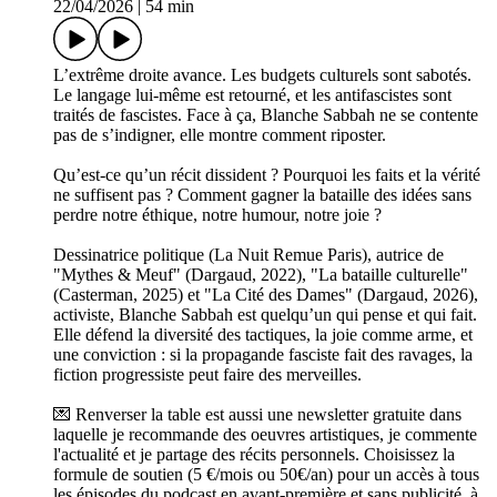
22/04/2026
|
54 min
L’extrême droite avance. Les budgets culturels sont sabotés.
Le langage lui-même est retourné, et les antifascistes sont
traités de fascistes. Face à ça, Blanche Sabbah ne se contente
pas de s’indigner, elle montre comment riposter.
Qu’est-ce qu’un récit dissident ? Pourquoi les faits et la vérité
ne suffisent pas ? Comment gagner la bataille des idées sans
perdre notre éthique, notre humour, notre joie ?
Dessinatrice politique (La Nuit Remue Paris), autrice de
"Mythes & Meuf" (Dargaud, 2022), "La bataille culturelle"
(Casterman, 2025) et "La Cité des Dames" (Dargaud, 2026),
activiste, Blanche Sabbah est quelqu’un qui pense et qui fait.
Elle défend la diversité des tactiques, la joie comme arme, et
une conviction : si la propagande fasciste fait des ravages, la
fiction progressiste peut faire des merveilles.
💌 Renverser la table est aussi une newsletter gratuite dans
laquelle je recommande des oeuvres artistiques, je commente
l'actualité et je partage des récits personnels. Choisissez la
formule de soutien (5 €/mois ou 50€/an) pour un accès à tous
les épisodes du podcast en avant-première et sans publicité, à