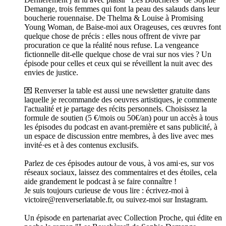
Demange, trois femmes qui font la peau des salauds dans leur
boucherie rouennaise. De Thelma & Louise à Promising
Young Woman, de Baise-moi aux Orageuses, ces œuvres font
quelque chose de précis : elles nous offrent de vivre par
procuration ce que la réalité nous refuse. La vengeance
fictionnelle dit-elle quelque chose de vrai sur nos vies ? Un
épisode pour celles et ceux qui se réveillent la nuit avec des
envies de justice.
💌 Renverser la table est aussi une newsletter gratuite dans
laquelle je recommande des oeuvres artistiques, je commente
l'actualité et je partage des récits personnels. Choisissez la
formule de soutien (5 €/mois ou 50€/an) pour un accès à tous
les épisodes du podcast en avant-première et sans publicité, à
un espace de discussion entre membres, à des live avec mes
invité·es et à des contenus exclusifs.
Parlez de ces épisodes autour de vous, à vos ami·es, sur vos
réseaux sociaux, laissez des commentaires et des étoiles, cela
aide grandement le podcast à se faire connaître !
Je suis toujours curieuse de vous lire : écrivez-moi à
victoire@renverserlatable.fr, ou suivez-moi sur Instagram.
Un épisode en partenariat avec Collection Proche, qui édite en