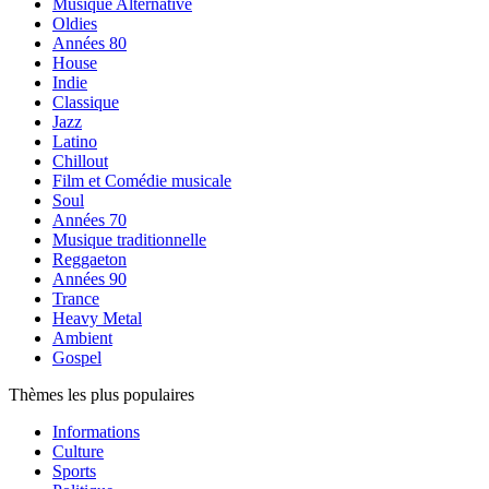
Musique Alternative
Oldies
Années 80
House
Indie
Classique
Jazz
Latino
Chillout
Film et Comédie musicale
Soul
Années 70
Musique traditionnelle
Reggaeton
Années 90
Trance
Heavy Metal
Ambient
Gospel
Thèmes les plus populaires
Informations
Culture
Sports