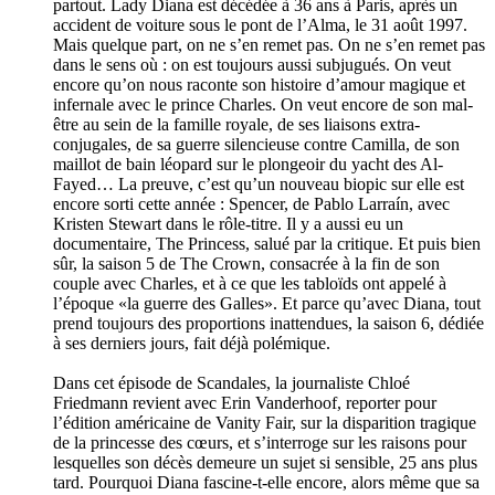
partout. Lady Diana est décédée à 36 ans à Paris, après un
accident de voiture sous le pont de l’Alma, le 31 août 1997.
Mais quelque part, on ne s’en remet pas. On ne s’en remet pas
dans le sens où : on est toujours aussi subjugués. On veut
encore qu’on nous raconte son histoire d’amour magique et
infernale avec le prince Charles. On veut encore de son mal-
être au sein de la famille royale, de ses liaisons extra-
conjugales, de sa guerre silencieuse contre Camilla, de son
maillot de bain léopard sur le plongeoir du yacht des Al-
Fayed… La preuve, c’est qu’un nouveau biopic sur elle est
encore sorti cette année : Spencer, de Pablo Larraín, avec
Kristen Stewart dans le rôle-titre. Il y a aussi eu un
documentaire, The Princess, salué par la critique. Et puis bien
sûr, la saison 5 de The Crown, consacrée à la fin de son
couple avec Charles, et à ce que les tabloïds ont appelé à
l’époque «la guerre des Galles». Et parce qu’avec Diana, tout
prend toujours des proportions inattendues, la saison 6, dédiée
à ses derniers jours, fait déjà polémique.
Dans cet épisode de Scandales, la journaliste Chloé
Friedmann revient avec Erin Vanderhoof, reporter pour
l’édition américaine de Vanity Fair, sur la disparition tragique
de la princesse des cœurs, et s’interroge sur les raisons pour
lesquelles son décès demeure un sujet si sensible, 25 ans plus
tard. Pourquoi Diana fascine-t-elle encore, alors même que sa