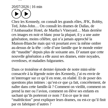
20/07/2026
|
16 min
Chez les Kennedy, on connaît les grands rôles, JFK, Bobby,
Ted, John‑John… On connaît les drames de Dallas, de
l’Ambassador Hotel, de Martha’s Vineyard… Mais derrière
ces images en noir et blanc pour la plupart, il y a une autre
génération, moins célèbre, qui n’a jamais approché la
Maison‑Blanche mais qui vit pourtant avec la même ombre
au‑dessus de la tête : celle d’une famille que le monde entier
dit “maudite” depuis plus de soixante ans. D’autant que cette
nouvelle génération a elle aussi ses drames, entre noyades,
overdoses, et maladies fulgurantes.
Dans ce troisième et dernier épisode de notre mini-série
consacrée à la légende noire des Kennedy, j’ai eu envie de
m’interroger sur ce qu’il en reste, en réalité. Et de poser des
questions plus intimes : qu’est‑ce que ça fait, concrètement, de
naître dans cette famille‑là ? Comment on vieillit, comment on
prend la mer ou l’avion, comment on élève ses enfants en
sachant qu’ils porteront ce nom ? Est‑ce que le mot
“malédiction” peut expliquer leurs drames, ou est‑ce qu’il finit
par en fabriquer d’autres ?