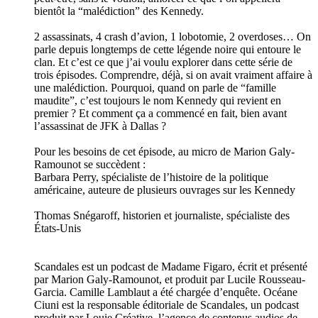
bientôt la “malédiction” des Kennedy.
2 assassinats, 4 crash d’avion, 1 lobotomie, 2 overdoses… On
parle depuis longtemps de cette légende noire qui entoure le
clan. Et c’est ce que j’ai voulu explorer dans cette série de
trois épisodes. Comprendre, déjà, si on avait vraiment affaire à
une malédiction. Pourquoi, quand on parle de “famille
maudite”, c’est toujours le nom Kennedy qui revient en
premier ? Et comment ça a commencé en fait, bien avant
l’assassinat de JFK à Dallas ?
Pour les besoins de cet épisode, au micro de Marion Galy-
Ramounot se succèdent :
Barbara Perry, spécialiste de l’histoire de la politique
américaine, auteure de plusieurs ouvrages sur les Kennedy
Thomas Snégaroff, historien et journaliste, spécialiste des
États‑Unis
Scandales est un podcast de Madame Figaro, écrit et présenté
par Marion Galy-Ramounot, et produit par Lucile Rousseau-
Garcia. Camille Lamblaut a été chargée d’enquête. Océane
Ciuni est la responsable éditoriale de Scandales, un podcast
produit par Louie Créative, l’agence de contenus audios de