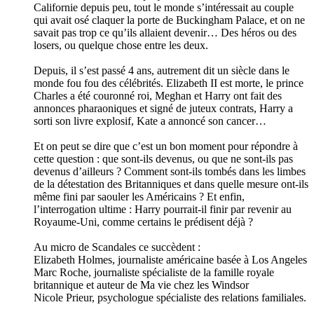
Californie depuis peu, tout le monde s’intéressait au couple
qui avait osé claquer la porte de Buckingham Palace, et on ne
savait pas trop ce qu’ils allaient devenir… Des héros ou des
losers, ou quelque chose entre les deux.
Depuis, il s’est passé 4 ans, autrement dit un siècle dans le
monde fou fou des célébrités. Elizabeth II est morte, le prince
Charles a été couronné roi, Meghan et Harry ont fait des
annonces pharaoniques et signé de juteux contrats, Harry a
sorti son livre explosif, Kate a annoncé son cancer…
Et on peut se dire que c’est un bon moment pour répondre à
cette question : que sont-ils devenus, ou que ne sont-ils pas
devenus d’ailleurs ? Comment sont-ils tombés dans les limbes
de la détestation des Britanniques et dans quelle mesure ont-ils
même fini par saouler les Américains ? Et enfin,
l’interrogation ultime : Harry pourrait-il finir par revenir au
Royaume-Uni, comme certains le prédisent déjà ?
Au micro de Scandales ce succèdent :
Elizabeth Holmes, journaliste américaine basée à Los Angeles
Marc Roche, journaliste spécialiste de la famille royale
britannique et auteur de Ma vie chez les Windsor
Nicole Prieur, psychologue spécialiste des relations familiales.