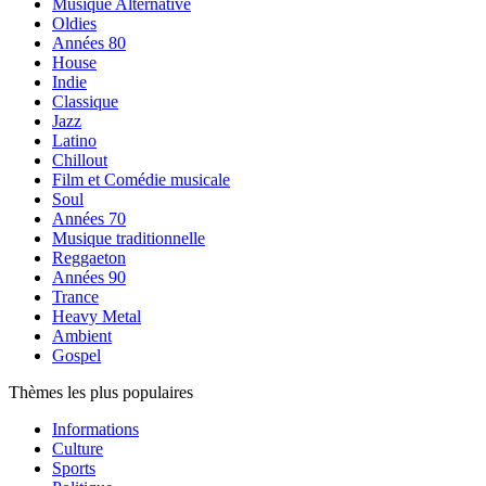
Musique Alternative
Oldies
Années 80
House
Indie
Classique
Jazz
Latino
Chillout
Film et Comédie musicale
Soul
Années 70
Musique traditionnelle
Reggaeton
Années 90
Trance
Heavy Metal
Ambient
Gospel
Thèmes les plus populaires
Informations
Culture
Sports