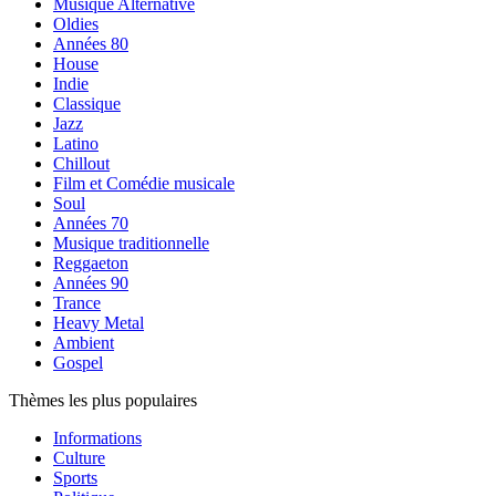
Musique Alternative
Oldies
Années 80
House
Indie
Classique
Jazz
Latino
Chillout
Film et Comédie musicale
Soul
Années 70
Musique traditionnelle
Reggaeton
Années 90
Trance
Heavy Metal
Ambient
Gospel
Thèmes les plus populaires
Informations
Culture
Sports