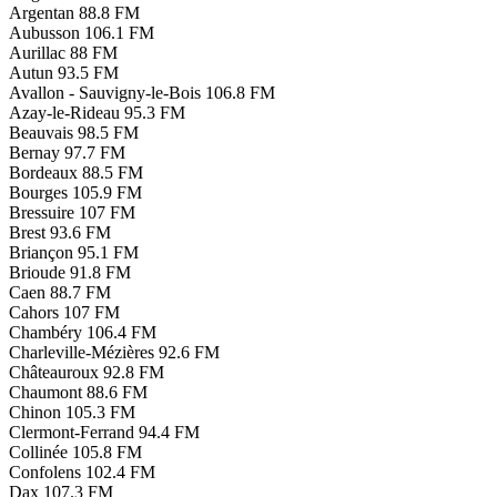
Argentan
88.8 FM
Aubusson
106.1 FM
Aurillac
88 FM
Autun
93.5 FM
Avallon - Sauvigny-le-Bois
106.8 FM
Azay-le-Rideau
95.3 FM
Beauvais
98.5 FM
Bernay
97.7 FM
Bordeaux
88.5 FM
Bourges
105.9 FM
Bressuire
107 FM
Brest
93.6 FM
Briançon
95.1 FM
Brioude
91.8 FM
Caen
88.7 FM
Cahors
107 FM
Chambéry
106.4 FM
Charleville-Mézières
92.6 FM
Châteauroux
92.8 FM
Chaumont
88.6 FM
Chinon
105.3 FM
Clermont-Ferrand
94.4 FM
Collinée
105.8 FM
Confolens
102.4 FM
Dax
107.3 FM