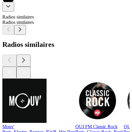
Radios similaires
Radios similaires
Radios similaires
Mouv'
OUI FM Classic Rock
OUI 
Paris, Electro, Reggae, R'n'B, Hip Hop
Paris, Classic Rock, Rock
Pari