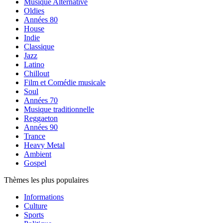
Musique Alternative
Oldies
Années 80
House
Indie
Classique
Jazz
Latino
Chillout
Film et Comédie musicale
Soul
Années 70
Musique traditionnelle
Reggaeton
Années 90
Trance
Heavy Metal
Ambient
Gospel
Thèmes les plus populaires
Informations
Culture
Sports