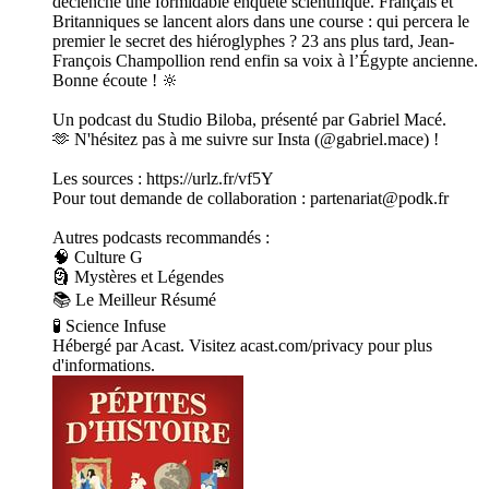
déclenche une formidable enquête scientifique. Français et
Britanniques se lancent alors dans une course : qui percera le
premier le secret des hiéroglyphes ? 23 ans plus tard, Jean-
François Champollion rend enfin sa voix à l’Égypte ancienne.
Bonne écoute ! 🔆
Un podcast du Studio Biloba, présenté par Gabriel Macé.
🫶 N'hésitez pas à me suivre sur Insta (@gabriel.mace) !
Les sources : https://urlz.fr/vf5Y
Pour tout demande de collaboration : partenariat@podk.fr
Autres podcasts recommandés :
🧠 Culture G
🗿 Mystères et Légendes
📚 Le Meilleur Résumé
🧪 Science Infuse
Hébergé par Acast. Visitez acast.com/privacy pour plus
d'informations.