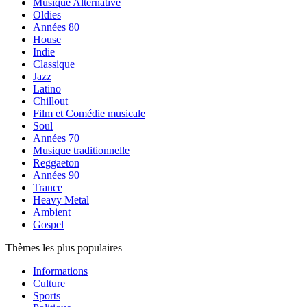
Musique Alternative
Oldies
Années 80
House
Indie
Classique
Jazz
Latino
Chillout
Film et Comédie musicale
Soul
Années 70
Musique traditionnelle
Reggaeton
Années 90
Trance
Heavy Metal
Ambient
Gospel
Thèmes les plus populaires
Informations
Culture
Sports