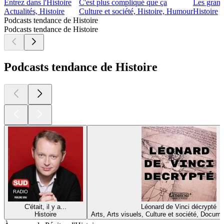
Entrez dans l'Histoire
C'est plus compliqué que ça
Les grand
Actualités, Histoire
Culture et société, Histoire, Humour
Histoire
Podcasts tendance de Histoire
Podcasts tendance de Histoire
Podcasts tendance de Histoire
C'était, il y a...
Léonard de Vinci décrypté
Histoire
Arts, Arts visuels, Culture et société, Docume