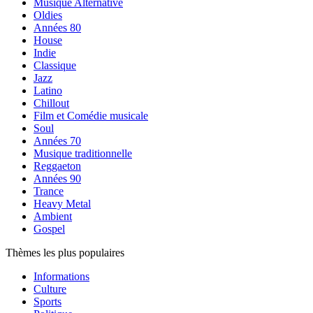
Musique Alternative
Oldies
Années 80
House
Indie
Classique
Jazz
Latino
Chillout
Film et Comédie musicale
Soul
Années 70
Musique traditionnelle
Reggaeton
Années 90
Trance
Heavy Metal
Ambient
Gospel
Thèmes les plus populaires
Informations
Culture
Sports