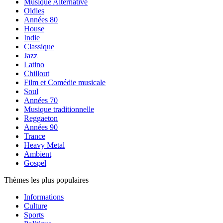
Musique Alternative
Oldies
Années 80
House
Indie
Classique
Jazz
Latino
Chillout
Film et Comédie musicale
Soul
Années 70
Musique traditionnelle
Reggaeton
Années 90
Trance
Heavy Metal
Ambient
Gospel
Thèmes les plus populaires
Informations
Culture
Sports