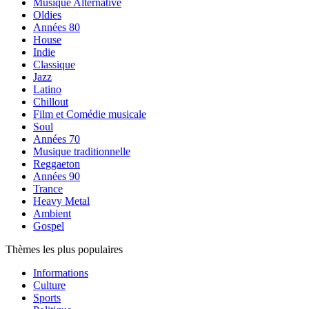
Musique Alternative
Oldies
Années 80
House
Indie
Classique
Jazz
Latino
Chillout
Film et Comédie musicale
Soul
Années 70
Musique traditionnelle
Reggaeton
Années 90
Trance
Heavy Metal
Ambient
Gospel
Thèmes les plus populaires
Informations
Culture
Sports