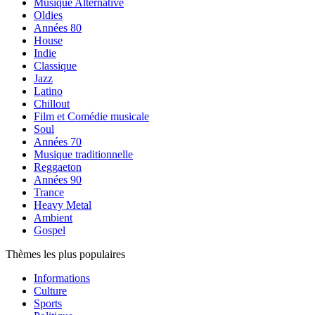
Musique Alternative
Oldies
Années 80
House
Indie
Classique
Jazz
Latino
Chillout
Film et Comédie musicale
Soul
Années 70
Musique traditionnelle
Reggaeton
Années 90
Trance
Heavy Metal
Ambient
Gospel
Thèmes les plus populaires
Informations
Culture
Sports