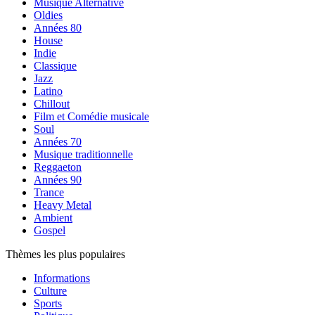
Musique Alternative
Oldies
Années 80
House
Indie
Classique
Jazz
Latino
Chillout
Film et Comédie musicale
Soul
Années 70
Musique traditionnelle
Reggaeton
Années 90
Trance
Heavy Metal
Ambient
Gospel
Thèmes les plus populaires
Informations
Culture
Sports