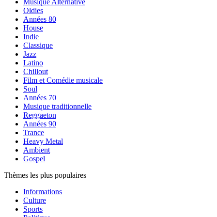
Musique Alternative
Oldies
Années 80
House
Indie
Classique
Jazz
Latino
Chillout
Film et Comédie musicale
Soul
Années 70
Musique traditionnelle
Reggaeton
Années 90
Trance
Heavy Metal
Ambient
Gospel
Thèmes les plus populaires
Informations
Culture
Sports