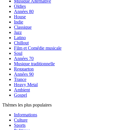
Musique Alternative
Oldies
Années 80
House
Indie
Classique
Jazz
Latino
Chillout
Film et Comédie musicale
Soul
Années 70
Musique traditionnelle
Reggaeton
Années 90
Trance
Heavy Metal
Ambient
Gospel
Thèmes les plus populaires
Informations
Culture
Sports