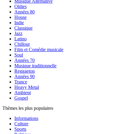
Musique Alternative
Oldies
Années 80
House
Indie
Classique
Jazz
Latino
Chillout
Film et Comédie musicale
Soul
Années 70
Musique traditionnelle
Reggaeton
Années 90
Trance
Heavy Metal
Ambient
Gospel
Thèmes les plus populaires
Informations
Culture
Sports