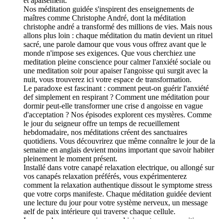
et apaisement.
Nos méditation guidée s'inspirent des enseignements de
maîtres comme Christophe André, dont la méditation
christophe andré a transformé des millions de vies. Mais nous
allons plus loin : chaque méditation du matin devient un rituel
sacré, une parole damour que vous vous offrez avant que le
monde n'impose ses exigences. Que vous cherchiez une
meditation pleine conscience pour calmer l'anxiété sociale ou
une meditation soir pour apaiser l'angoisse qui surgit avec la
nuit, vous trouverez ici votre espace de transformation.
Le paradoxe est fascinant : comment peut-on guérir l'anxiété
def simplement en respirant ? Comment une méditation pour
dormir peut-elle transformer une crise d angoisse en vague
d'acceptation ? Nos épisodes explorent ces mystères. Comme
le jour du seigneur offre un temps de recueillement
hebdomadaire, nos méditations créent des sanctuaires
quotidiens. Vous découvrirez que même connaître le jour de la
semaine en anglais devient moins important que savoir habiter
pleinement le moment présent.
Installé dans votre canapé relaxation electrique, ou allongé sur
vos canapés relaxation préférés, vous expérimenterez
comment la relaxation authentique dissout le symptome stress
que votre corps manifeste. Chaque méditation guidée devient
une lecture du jour pour votre système nerveux, un message
aelf de paix intérieure qui traverse chaque cellule.