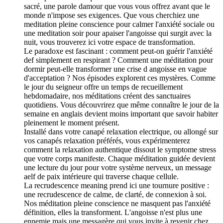
sacré, une parole damour que vous vous offrez avant que le
monde n'impose ses exigences. Que vous cherchiez une
meditation pleine conscience pour calmer l'anxiété sociale ou
une meditation soir pour apaiser l'angoisse qui surgit avec la
nuit, vous trouverez ici votre espace de transformation.
Le paradoxe est fascinant : comment peut-on guérir l'anxiété
def simplement en respirant ? Comment une méditation pour
dormir peut-elle transformer une crise d angoisse en vague
d'acceptation ? Nos épisodes explorent ces mystères. Comme
le jour du seigneur offre un temps de recueillement
hebdomadaire, nos méditations créent des sanctuaires
quotidiens. Vous découvrirez que même connaître le jour de la
semaine en anglais devient moins important que savoir habiter
pleinement le moment présent.
Installé dans votre canapé relaxation electrique, ou allongé sur
vos canapés relaxation préférés, vous expérimenterez
comment la relaxation authentique dissout le symptome stress
que votre corps manifeste. Chaque méditation guidée devient
une lecture du jour pour votre système nerveux, un message
aelf de paix intérieure qui traverse chaque cellule.
La recrudescence meaning prend ici une tournure positive :
une recrudescence de calme, de clarté, de connexion à soi.
Nos méditation pleine conscience ne masquent pas l'anxiété
définition, elles la transforment. L'angoisse n'est plus une
ennemie mais une messagère qui vous invite à revenir chez