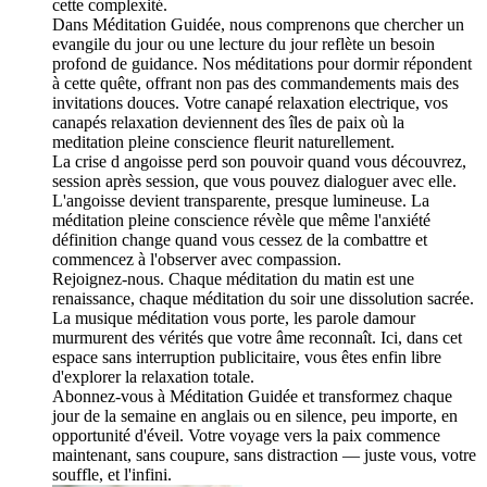
cette complexité.
Dans Méditation Guidée, nous comprenons que chercher un
evangile du jour ou une lecture du jour reflète un besoin
profond de guidance. Nos méditations pour dormir répondent
à cette quête, offrant non pas des commandements mais des
invitations douces. Votre canapé relaxation electrique, vos
canapés relaxation deviennent des îles de paix où la
meditation pleine conscience fleurit naturellement.
La crise d angoisse perd son pouvoir quand vous découvrez,
session après session, que vous pouvez dialoguer avec elle.
L'angoisse devient transparente, presque lumineuse. La
méditation pleine conscience révèle que même l'anxiété
définition change quand vous cessez de la combattre et
commencez à l'observer avec compassion.
Rejoignez-nous. Chaque méditation du matin est une
renaissance, chaque méditation du soir une dissolution sacrée.
La musique méditation vous porte, les parole damour
murmurent des vérités que votre âme reconnaît. Ici, dans cet
espace sans interruption publicitaire, vous êtes enfin libre
d'explorer la relaxation totale.
Abonnez-vous à Méditation Guidée et transformez chaque
jour de la semaine en anglais ou en silence, peu importe, en
opportunité d'éveil. Votre voyage vers la paix commence
maintenant, sans coupure, sans distraction — juste vous, votre
souffle, et l'infini.