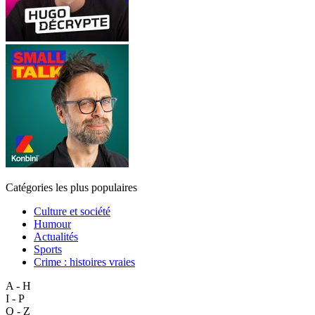
Catégories les plus populaires
Culture et société
Humour
Actualités
Sports
Crime : histoires vraies
A - H
I - P
Q - Z