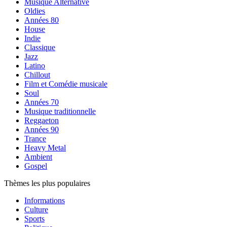
Musique Alternative
Oldies
Années 80
House
Indie
Classique
Jazz
Latino
Chillout
Film et Comédie musicale
Soul
Années 70
Musique traditionnelle
Reggaeton
Années 90
Trance
Heavy Metal
Ambient
Gospel
Thèmes les plus populaires
Informations
Culture
Sports