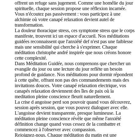
offrent un refuge sans jugement. Comme une homélie du jour
spirituelle, chaque session propose une réflexion incarnée.
Vous n'écoutez pas passivement : vous participez à une
alchimie où votre canapé relaxation devient autel de
transformation.
La douleur thoracique stress, ces symptome stress que le corps
manifeste, trouvent ici un espace d'accueil. Nos méditations
guidées reconnaissent que l'anxiété def n'est pas une faiblesse
mais une sensibilité qui cherche à s'exprimer. Chaque
méditation christophe andré inspirée que nous créons honore
cette complexité.
Dans Méditation Guidée, nous comprenons que chercher un
evangile du jour ou une lecture du jour reflète un besoin
profond de guidance. Nos méditations pour dormir répondent
à cette quête, offrant non pas des commandements mais des
invitations douces. Votre canapé relaxation electrique, vos
canapés relaxation deviennent des îles de paix où la
meditation pleine conscience fleurit naturellement.
La crise d angoisse perd son pouvoir quand vous découvrez,
session après session, que vous pouvez dialoguer avec elle.
L'angoisse devient transparente, presque lumineuse. La
méditation pleine conscience révèle que même l'anxiété
définition change quand vous cessez de la combattre et
commencez à l'observer avec compassion.
Rejoignez-nous. Chaque méditation du matin est une