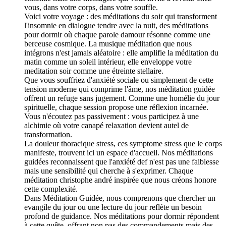
vous, dans votre corps, dans votre souffle.
Voici votre voyage : des méditations du soir qui transforment
l'insomnie en dialogue tendre avec la nuit, des méditations
pour dormir où chaque parole damour résonne comme une
berceuse cosmique. La musique méditation que nous
intégrons n'est jamais aléatoire : elle amplifie la méditation du
matin comme un soleil intérieur, elle enveloppe votre
meditation soir comme une étreinte stellaire.
Que vous souffriez d'anxiété sociale ou simplement de cette
tension moderne qui comprime l'âme, nos méditation guidée
offrent un refuge sans jugement. Comme une homélie du jour
spirituelle, chaque session propose une réflexion incarnée.
Vous n'écoutez pas passivement : vous participez à une
alchimie où votre canapé relaxation devient autel de
transformation.
La douleur thoracique stress, ces symptome stress que le corps
manifeste, trouvent ici un espace d'accueil. Nos méditations
guidées reconnaissent que l'anxiété def n'est pas une faiblesse
mais une sensibilité qui cherche à s'exprimer. Chaque
méditation christophe andré inspirée que nous créons honore
cette complexité.
Dans Méditation Guidée, nous comprenons que chercher un
evangile du jour ou une lecture du jour reflète un besoin
profond de guidance. Nos méditations pour dormir répondent
à cette quête, offrant non pas des commandements mais des