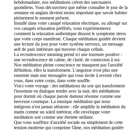
hebdomadaire, nos méditations créent des sanctuaires
quotidiens. Vous découvrirez que même connaître le jour de la
semaine en anglais devient moins important que savoir habiter
pleinement le moment présent.
Installé dans votre canapé relaxation electrique, ou allongé sur
vos canapés relaxation préférés, vous expérimenterez
comment la relaxation authentique dissout le symptome stress
que votre corps manifeste. Chaque méditation guidée devient
une lecture du jour pour votre système nerveux, un message
aelf de paix intérieure qui traverse chaque cellule.
La recrudescence meaning prend ici une tournure positive :
une recrudescence de calme, de clarté, de connexion à soi.
Nos méditation pleine conscience ne masquent pas l'anxiété
définition, elles la transforment. L'angoisse n'est plus une
ennemie mais une messagère qui vous invite à revenir chez
vous, dans votre corps, dans votre souffle.
Voici votre voyage : des méditations du soir qui transforment
l'insomnie en dialogue tendre avec la nuit, des méditations
pour dormir où chaque parole damour résonne comme une
berceuse cosmique. La musique méditation que nous
intégrons n'est jamais aléatoire : elle amplifie la méditation du
matin comme un soleil intérieur, elle enveloppe votre
meditation soir comme une étreinte stellaire.
Que vous souffriez d'anxiété sociale ou simplement de cette
tension moderne qui comprime l'âme, nos méditation guidée