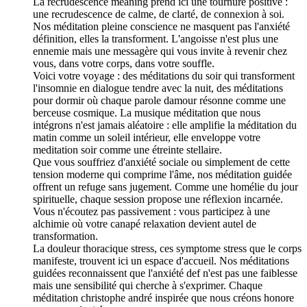
La recrudescence meaning prend ici une tournure positive :
une recrudescence de calme, de clarté, de connexion à soi.
Nos méditation pleine conscience ne masquent pas l'anxiété
définition, elles la transforment. L'angoisse n'est plus une
ennemie mais une messagère qui vous invite à revenir chez
vous, dans votre corps, dans votre souffle.
Voici votre voyage : des méditations du soir qui transforment
l'insomnie en dialogue tendre avec la nuit, des méditations
pour dormir où chaque parole damour résonne comme une
berceuse cosmique. La musique méditation que nous
intégrons n'est jamais aléatoire : elle amplifie la méditation du
matin comme un soleil intérieur, elle enveloppe votre
meditation soir comme une étreinte stellaire.
Que vous souffriez d'anxiété sociale ou simplement de cette
tension moderne qui comprime l'âme, nos méditation guidée
offrent un refuge sans jugement. Comme une homélie du jour
spirituelle, chaque session propose une réflexion incarnée.
Vous n'écoutez pas passivement : vous participez à une
alchimie où votre canapé relaxation devient autel de
transformation.
La douleur thoracique stress, ces symptome stress que le corps
manifeste, trouvent ici un espace d'accueil. Nos méditations
guidées reconnaissent que l'anxiété def n'est pas une faiblesse
mais une sensibilité qui cherche à s'exprimer. Chaque
méditation christophe andré inspirée que nous créons honore