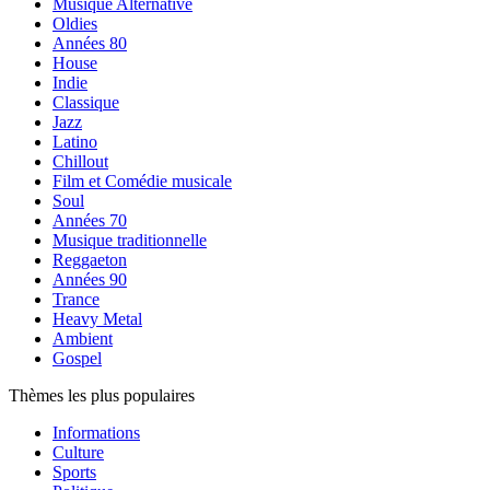
Musique Alternative
Oldies
Années 80
House
Indie
Classique
Jazz
Latino
Chillout
Film et Comédie musicale
Soul
Années 70
Musique traditionnelle
Reggaeton
Années 90
Trance
Heavy Metal
Ambient
Gospel
Thèmes les plus populaires
Informations
Culture
Sports