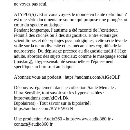
ne voyez pas seul.
ATYPIE(S) : Et si vous voyiez le monde en haute définition ?
est une série documentaire sonore qui propose une plongée au
cœur du spectre autistique.
Pendant longtemps, l’autisme a été raconté de l’extérieur,
réduit à des clichés ou à des diagnostics. Entre éclairages
scientifiques et décryptages psychologiques, cette série lève le
voile sur la neurodiversité et les mécanismes cognitifs de la
neuroatypie. Du dépistage précoce au diagnostic tardif à l'âge
adulte, abordez des sujets cruciaux comme le masquage social
(masking), l'hypersensibilité sensorielle et l'épuisement
spécifique au burn-out autistique.
Abonnez vous au podcast : https://audmns.com/AiGeQLF
Découvrez également dans le collection Santé Mentale :
Ultra Sensible, tout savoir sur les hypersensibles :
https://audmns.com/gICvLDk
Bipolaire(s) - Tout savoir sur la bipolarité :
https://audmns.com/KVHWErN
Une production Audio360 - https://www.audio360.fr -
contact@audio360.fr