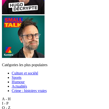
Catégories les plus populaires
Culture et société
Sports
Humour
Actualités
Crime : histoires vraies
A - H
I - P
Q - Z