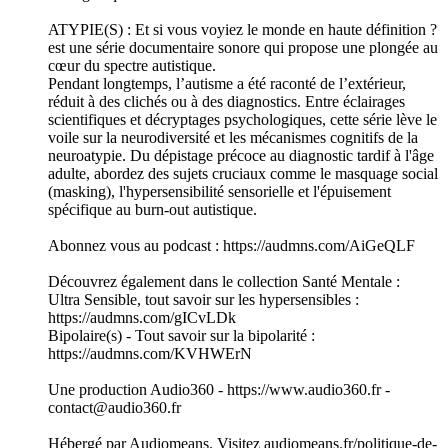
ATYPIE(S) : Et si vous voyiez le monde en haute définition ?
est une série documentaire sonore qui propose une plongée au
cœur du spectre autistique.
Pendant longtemps, l’autisme a été raconté de l’extérieur,
réduit à des clichés ou à des diagnostics. Entre éclairages
scientifiques et décryptages psychologiques, cette série lève le
voile sur la neurodiversité et les mécanismes cognitifs de la
neuroatypie. Du dépistage précoce au diagnostic tardif à l'âge
adulte, abordez des sujets cruciaux comme le masquage social
(masking), l'hypersensibilité sensorielle et l'épuisement
spécifique au burn-out autistique.
Abonnez vous au podcast : https://audmns.com/AiGeQLF
Découvrez également dans le collection Santé Mentale :
Ultra Sensible, tout savoir sur les hypersensibles :
https://audmns.com/gICvLDk
Bipolaire(s) - Tout savoir sur la bipolarité :
https://audmns.com/KVHWErN
Une production Audio360 - https://www.audio360.fr -
contact@audio360.fr
Hébergé par Audiomeans. Visitez audiomeans.fr/politique-de-