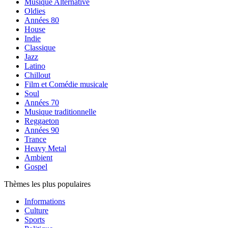
Musique Alternative
Oldies
Années 80
House
Indie
Classique
Jazz
Latino
Chillout
Film et Comédie musicale
Soul
Années 70
Musique traditionnelle
Reggaeton
Années 90
Trance
Heavy Metal
Ambient
Gospel
Thèmes les plus populaires
Informations
Culture
Sports