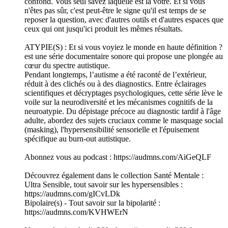
confond. Vous seul savez laquelle est la vôtre. Et si vous
n'êtes pas sûr, c'est peut-être le signe qu'il est temps de se
reposer la question, avec d'autres outils et d'autres espaces que
ceux qui ont jusqu'ici produit les mêmes résultats.
ATYPIE(S) : Et si vous voyiez le monde en haute définition ?
est une série documentaire sonore qui propose une plongée au
cœur du spectre autistique.
Pendant longtemps, l’autisme a été raconté de l’extérieur,
réduit à des clichés ou à des diagnostics. Entre éclairages
scientifiques et décryptages psychologiques, cette série lève le
voile sur la neurodiversité et les mécanismes cognitifs de la
neuroatypie. Du dépistage précoce au diagnostic tardif à l'âge
adulte, abordez des sujets cruciaux comme le masquage social
(masking), l'hypersensibilité sensorielle et l'épuisement
spécifique au burn-out autistique.
Abonnez vous au podcast : https://audmns.com/AiGeQLF
Découvrez également dans le collection Santé Mentale :
Ultra Sensible, tout savoir sur les hypersensibles :
https://audmns.com/gICvLDk
Bipolaire(s) - Tout savoir sur la bipolarité :
https://audmns.com/KVHWErN