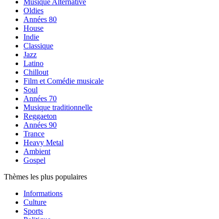
Musique Alternative
Oldies
Années 80
House
Indie
Classique
Jazz
Latino
Chillout
Film et Comédie musicale
Soul
Années 70
Musique traditionnelle
Reggaeton
Années 90
Trance
Heavy Metal
Ambient
Gospel
Thèmes les plus populaires
Informations
Culture
Sports