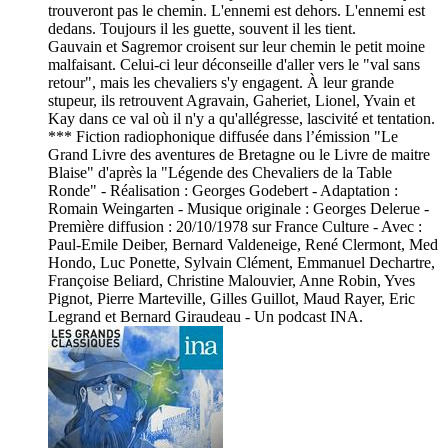
trouveront pas le chemin. L'ennemi est dehors. L'ennemi est
dedans. Toujours il les guette, souvent il les tient.
Gauvain et Sagremor croisent sur leur chemin le petit moine
malfaisant. Celui-ci leur déconseille d'aller vers le "val sans
retour", mais les chevaliers s'y engagent. À leur grande
stupeur, ils retrouvent Agravain, Gaheriet, Lionel, Yvain et
Kay dans ce val où il n'y a qu'allégresse, lascivité et tentation.
*** Fiction radiophonique diffusée dans l’émission "Le
Grand Livre des aventures de Bretagne ou le Livre de maitre
Blaise" d'après la "Légende des Chevaliers de la Table
Ronde" - Réalisation : Georges Godebert - Adaptation :
Romain Weingarten - Musique originale : Georges Delerue -
Première diffusion : 20/10/1978 sur France Culture - Avec :
Paul-Emile Deiber, Bernard Valdeneige, René Clermont, Med
Hondo, Luc Ponette, Sylvain Clément, Emmanuel Dechartre,
Françoise Beliard, Christine Malouvier, Anne Robin, Yves
Pignot, Pierre Marteville, Gilles Guillot, Maud Rayer, Eric
Legrand et Bernard Giraudeau - Un podcast INA.