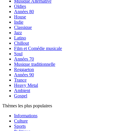
Musique Alternative
Oldies
Années 80
House
Indie
Classique
Jazz
Latino
Chillout
Film et Comédie musicale
Soul
Années 70
Musique traditionnelle
Reggaeton
Années 90
Trance
Heavy Metal
Ambient
Gospel
Thèmes les plus populaires
Informations
Culture
Sports