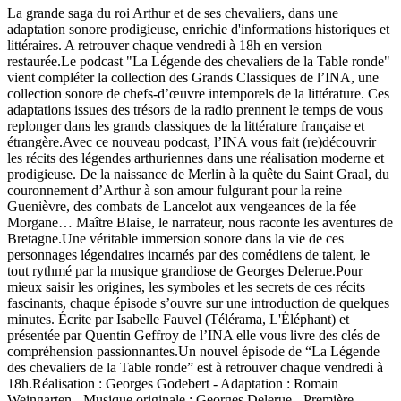
La grande saga du roi Arthur et de ses chevaliers, dans une
adaptation sonore prodigieuse, enrichie d'informations historiques et
littéraires. A retrouver chaque vendredi à 18h en version
restaurée.Le podcast "La Légende des chevaliers de la Table ronde"
vient compléter la collection des Grands Classiques de l’INA, une
collection sonore de chefs-d’œuvre intemporels de la littérature. Ces
adaptations issues des trésors de la radio prennent le temps de vous
replonger dans les grands classiques de la littérature française et
étrangère.Avec ce nouveau podcast, l’INA vous fait (re)découvrir
les récits des légendes arthuriennes dans une réalisation moderne et
prodigieuse. De la naissance de Merlin à la quête du Saint Graal, du
couronnement d’Arthur à son amour fulgurant pour la reine
Guenièvre, des combats de Lancelot aux vengeances de la fée
Morgane… Maître Blaise, le narrateur, nous raconte les aventures de
Bretagne.Une véritable immersion sonore dans la vie de ces
personnages légendaires incarnés par des comédiens de talent, le
tout rythmé par la musique grandiose de Georges Delerue.Pour
mieux saisir les origines, les symboles et les secrets de ces récits
fascinants, chaque épisode s’ouvre sur une introduction de quelques
minutes. Écrite par Isabelle Fauvel (Télérama, L'Éléphant) et
présentée par Quentin Geffroy de l’INA elle vous livre des clés de
compréhension passionnantes.Un nouvel épisode de “La Légende
des chevaliers de la Table ronde” est à retrouver chaque vendredi à
18h.Réalisation : Georges Godebert - Adaptation : Romain
Weingarten - Musique originale : Georges Delerue - Première