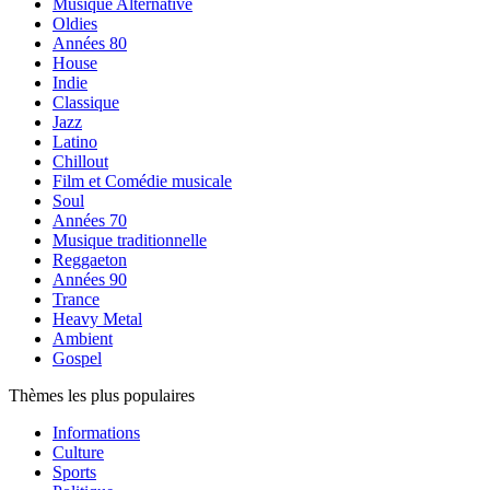
Musique Alternative
Oldies
Années 80
House
Indie
Classique
Jazz
Latino
Chillout
Film et Comédie musicale
Soul
Années 70
Musique traditionnelle
Reggaeton
Années 90
Trance
Heavy Metal
Ambient
Gospel
Thèmes les plus populaires
Informations
Culture
Sports