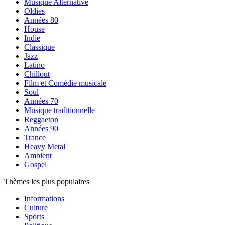
Musique Alternative
Oldies
Années 80
House
Indie
Classique
Jazz
Latino
Chillout
Film et Comédie musicale
Soul
Années 70
Musique traditionnelle
Reggaeton
Années 90
Trance
Heavy Metal
Ambient
Gospel
Thèmes les plus populaires
Informations
Culture
Sports