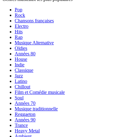
Pop
Rock
Chansons françaises
Electro
Hits
Rap
Musique Alternative
Oldies
Années 80
House
Indie
Classique
Jazz
Latino
Chillout
Film et Comédie musicale
Soul
Années 70
Musique traditionnelle
Reggaeton
Années 90
Trance
Heavy Metal
Ambient