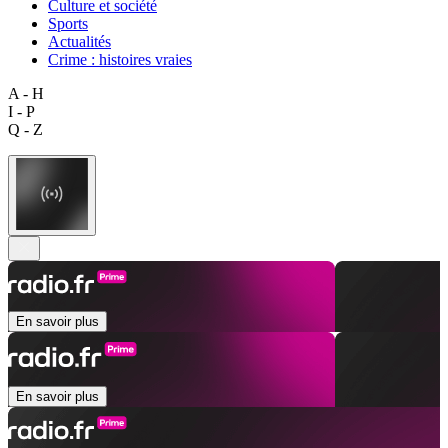
Culture et société
Sports
Actualités
Crime : histoires vraies
A - H
I - P
Q - Z
En savoir plus
En savoir plus