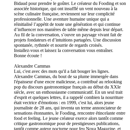
Bidaud pour prendre le goûter. Le créateur du Fooding et son
associée historique, qui ont insufflé un vent nouveau à la
scène culinaire française, reviennent sur leur complicité
professionnelle. Une aventure humaine unique qui a
réinitialisé l’appétit de toute une génération et qui continue
d’influencer nos manières de table même depuis leur départ.
Au fil de la conversation, s’ouvre un paysage vivant fait de
projets fondateurs et d’intuitions partagées. Une discussion
spontanée, rythmée et nourrie de regards croisés.
Installez-vous et laissez la conversation vous entraîner.
Bonne écoute !
Alexandre Cammas
Lui, c'est avec des mots qu'il a fait bouger les lignes.
Alexandre Cammas, du bout de sa plume immergée dans
l'épaisseur d'une encre malicieuse, a contribué au relooking
pop du discours gastronomique français au début du XXIe
siècle, avec un enthousiasme communicatif. En un seul trait
d'esprit et quelques lettres, il a rappelé combien la nourriture
était vectrice d'émotions : en 1999, c'est lui, alors jeune
journaliste de 28 ans, qui inventa un terme annonciateur de
sensations étonnantes, le Fooding, rencontre étincelante entre
food et feeling. Le jeune créateur exerce alors tantôt comme
critique gastronomique pour de prestigieuses publications,
tantôt comme auteur nocturne pour feu Nova Magazine, et