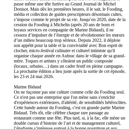
passe même une tête furtive au Grand Journal de Michel
Denisot. Mais dès les premières heures, il le sait, le Fooding,
média et collection de guides prescripteurs désormais cultes,
s’impose comme le projet de sa vie. Jusqu’en 2020, date de la
cession du Fooding à Michelin (après 20 ans de bons et
loyaux services en compagnie de Marine Bidaud), il ne
cessera d’impulser de l’énergie et de révolutionner les mœurs
d’un milieu beaucoup trop sérieux. Depuis 2022, il déploie
son appétit pour la table et la convivialité avec Bon esprit de
clocher, micro-festival culinaire et culturel intimiste qu'il
organise chaque année en Aubrac dans le village de sa grand-
mère. Toques et artistes y côtoient un public composite
(locaux, urbains…) dans un cadre festif en pleine campagne.
La prochaine édition a lieu juste après la sortie de cet épisode,
les 23 et 24 mai 2026.
Marine Bidaud
On ne façonne pas une culture comme celle du Fooding seul.
Ce n'est pas une entreprise que l'on mène sans s'enrichir
d'expériences extérieures, d'altérité, de sensibilités hétéroclites.
Cette bande autour du Fooding, c'est en grande partie Marine
Bidaud. Très tôt, elle célèbre chaque rare passage au
restaurant comme une fête. Plus tard, si, à la fac, elle mène un
double cursus d’histoire de l’art et de management culturel,
l’étudiante s’intéresse surtout à la bonne nourriture et aux