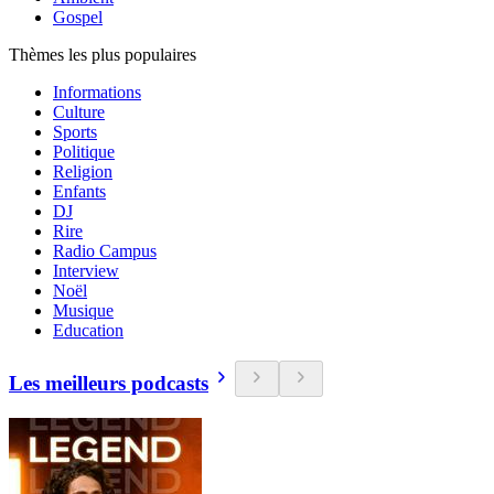
Gospel
Thèmes les plus populaires
Informations
Culture
Sports
Politique
Religion
Enfants
DJ
Rire
Radio Campus
Interview
Noël
Musique
Education
Les meilleurs podcasts