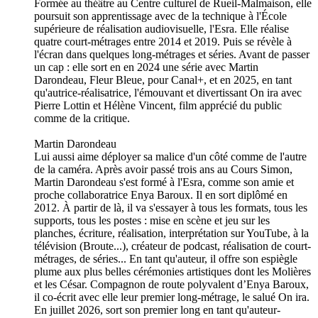
Formée au théâtre au Centre culturel de Rueil-Malmaison, elle
poursuit son apprentissage avec de la technique à l'École
supérieure de réalisation audiovisuelle, l'Esra. Elle réalise
quatre court-métrages entre 2014 et 2019. Puis se révèle à
l'écran dans quelques long-métrages et séries. Avant de passer
un cap : elle sort en en 2024 une série avec Martin
Darondeau, Fleur Bleue, pour Canal+, et en 2025, en tant
qu'autrice-réalisatrice, l'émouvant et divertissant On ira avec
Pierre Lottin et Hélène Vincent, film apprécié du public
comme de la critique.
Martin Darondeau
Lui aussi aime déployer sa malice d'un côté comme de l'autre
de la caméra. Après avoir passé trois ans au Cours Simon,
Martin Darondeau s'est formé à l'Esra, comme son amie et
proche collaboratrice Enya Baroux. Il en sort diplômé en
2012. À partir de là, il va s'essayer à tous les formats, tous les
supports, tous les postes : mise en scène et jeu sur les
planches, écriture, réalisation, interprétation sur YouTube, à la
télévision (Broute...), créateur de podcast, réalisation de court-
métrages, de séries... En tant qu'auteur, il offre son espiègle
plume aux plus belles cérémonies artistiques dont les Molières
et les César. Compagnon de route polyvalent d’Enya Baroux,
il co-écrit avec elle leur premier long-métrage, le salué On ira.
En juillet 2026, sort son premier long en tant qu'auteur-