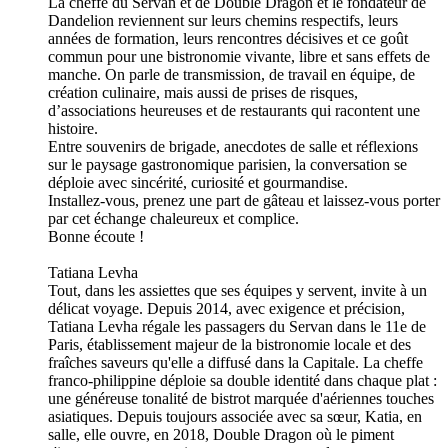
La cheffe du Servan et de Double Dragon et le fondateur de
Dandelion reviennent sur leurs chemins respectifs, leurs
années de formation, leurs rencontres décisives et ce goût
commun pour une bistronomie vivante, libre et sans effets de
manche. On parle de transmission, de travail en équipe, de
création culinaire, mais aussi de prises de risques,
d’associations heureuses et de restaurants qui racontent une
histoire.
Entre souvenirs de brigade, anecdotes de salle et réflexions
sur le paysage gastronomique parisien, la conversation se
déploie avec sincérité, curiosité et gourmandise.
Installez-vous, prenez une part de gâteau et laissez-vous porter
par cet échange chaleureux et complice.
Bonne écoute !
Tatiana Levha
Tout, dans les assiettes que ses équipes y servent, invite à un
délicat voyage. Depuis 2014, avec exigence et précision,
Tatiana Levha régale les passagers du Servan dans le 11e de
Paris, établissement majeur de la bistronomie locale et des
fraîches saveurs qu'elle a diffusé dans la Capitale. La cheffe
franco-philippine déploie sa double identité dans chaque plat :
une généreuse tonalité de bistrot marquée d'aériennes touches
asiatiques. Depuis toujours associée avec sa sœur, Katia, en
salle, elle ouvre, en 2018, Double Dragon où le piment