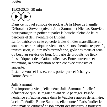
goûter
19/03/2026
|
29 min
Dans ce nouvel épisode du podcast À la Mère de Famille,
Déborah et Steve reçoivent Julia Sammut et Nicolas Rouvière
pour partager un goûter et parler la bouche pleine de leurs
parcours et de l’aventure de L’Idéal.
La fondatrice de cette épicerie-tables d’hôtes marseillaise et
son directeur artistique reviennent sur leurs chemins respectifs,
transmission, culture méditerranéenne, goût des récits et sens
du beau au service du bon. On parle de produits, de lieux,
d’esthétique et de création collective. Entre souvenirs et
réflexions, la conversation se déploie avec curiosité et
sincérité.
Installez-vous et laissez-vous porter par cet échange.
Bonne écoute !
Julia Sammut
Peu importe la vie qu'elle mène, Julia Sammut s'attelle à
dénicher de quoi se régaler avant de le partager. Passée
l'enfance et l'adolescence dans le Vaucluse auprès de sa mère,
la cheffe étoilée Reine Sammut, elle monte à Paris étudier le
droit mais sa curiosité et son amour des histoires la poussent