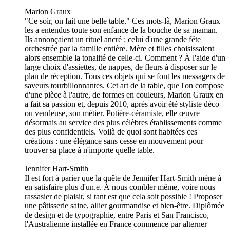
Marion Graux
"Ce soir, on fait une belle table." Ces mots-là, Marion Graux
les a entendus toute son enfance de la bouche de sa maman.
Ils annonçaient un rituel ancré : celui d'une grande fête
orchestrée par la famille entière. Mère et filles choisissaient
alors ensemble la tonalité de celle-ci. Comment ? À l'aide d'un
large choix d'assiettes, de nappes, de fleurs à disposer sur le
plan de réception. Tous ces objets qui se font les messagers de
saveurs tourbillonnantes. Cet art de la table, que l'on compose
d'une pièce à l'autre, de formes en couleurs, Marion Graux en
a fait sa passion et, depuis 2010, après avoir été styliste déco
ou vendeuse, son métier. Potière-céramiste, elle œuvre
désormais au service des plus célèbres établissements comme
des plus confidentiels. Voilà de quoi sont habitées ces
créations : une élégance sans cesse en mouvement pour
trouver sa place à n'importe quelle table.
Jennifer Hart-Smith
Il est fort à parier que la quête de Jennifer Hart-Smith mène à
en satisfaire plus d'un.e. À nous combler même, voire nous
rassasier de plaisir, si tant est que cela soit possible ! Proposer
une pâtisserie saine, allier gourmandise et bien-être. Diplômée
de design et de typographie, entre Paris et San Francisco,
l'Australienne installée en France commence par alterner