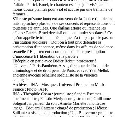
l’affaire Patrick Bruel, le chanteur est à ce jour visé par au
moins douze plaintes pour viol et accusé par une trentaine de
femmes…
S’il reste présumé innocent aux yeux de la Justice (lui nie les
faits reprochés) plusieurs de ses concerts et représentations ont
toutefois été annulées. Une énième affaire qui relance les
débats : Patrick Bruel devait-il ou non annuler ses dates ? Ce
qu’on appelle le tribunal médiatique n’a-t-il pas pris le pas sur
l’institution judiciaire ? Doit-on à tout prix défendre la
présomption d’innocence, même dans les affaires de violence
sexuelle ? Et justement : comment concilier présomption
d’innocence ET libération de la parole ?
Théophile en parle avec Didier Rebut, professeur à
l'Université Paris-Panthéon-Assas, directeur de l'Institut de
criminologie et de droit pénal de Paris, et avec Yaël Mellul,
ancienne avocate pénaliste spécialiste de la violence
conjugale.
Archives : INA - Musique : Universal Production Music
France ; Photo : AFP.
INA - Théophile Cossa : journaliste ; Sandra Escamez :
documentaliste ; Faustin Merly : enregistrement ; Guillaume
Solignat : ingénieur du son ; Amélie Mariette : monteuse
image ; Édouard Garzaro : chargé de production ; Héloïse
Saillant : assistante de production ; Ugo Bouveron : graphiste