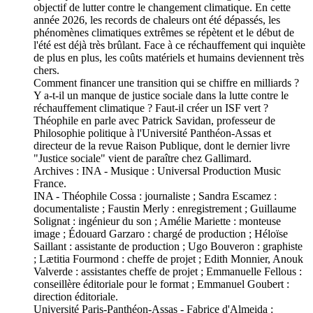
objectif de lutter contre le changement climatique. En cette
année 2026, les records de chaleurs ont été dépassés, les
phénomènes climatiques extrêmes se répètent et le début de
l'été est déjà très brûlant. Face à ce réchauffement qui inquiète
de plus en plus, les coûts matériels et humains deviennent très
chers.
Comment financer une transition qui se chiffre en milliards ?
Y a-t-il un manque de justice sociale dans la lutte contre le
réchauffement climatique ? Faut-il créer un ISF vert ?
Théophile en parle avec Patrick Savidan, professeur de
Philosophie politique à l'Université Panthéon-Assas et
directeur de la revue Raison Publique, dont le dernier livre
"Justice sociale" vient de paraître chez Gallimard.
Archives : INA - Musique : Universal Production Music
France.
INA - Théophile Cossa : journaliste ; Sandra Escamez :
documentaliste ; Faustin Merly : enregistrement ; Guillaume
Solignat : ingénieur du son ; Amélie Mariette : monteuse
image ; Édouard Garzaro : chargé de production ; Héloïse
Saillant : assistante de production ; Ugo Bouveron : graphiste
; Lætitia Fourmond : cheffe de projet ; Edith Monnier, Anouk
Valverde : assistantes cheffe de projet ; Emmanuelle Fellous :
conseillère éditoriale pour le format ; Emmanuel Goubert :
direction éditoriale.
Université Paris-Panthéon-Assas - Fabrice d'Almeida :