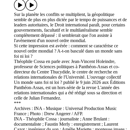
Sur la planète les conflits se multiplient, la géopolitique
semble de plus en plus dictée par le tempo de puissances et de
leaders autoritaires, le Droit international paraît, pour certains
gouvernements, facultatif et le multilatéralisme semble
complètement dépassé : il semblerait que l'on assiste à
l'avènement d'un nouvel ordre mondial.
Si cette impression est avérée : comment se caractérise ce
nouvel ordre mondial ? A-t-on basculé dans un monde sans
foi ni loi ?
Théophile Cossa en parle avec Jean-Vincent Holeindre,
professeur de Sciences politiques à Panthéon-Assas et co-
directeur du Centre Thucydide, le centre de recherche en
relations internationales de l'Université. L'ouvrage collectif
Un monde sans foi ni loi ? publié le 9 juin 2026 aux Éditions
Panthéon-Assas, est un hors-série de la revue L'année des
relations internationales qui a été rédigé sous sa direction et
celle de Julian Fernandez.
***
Archives : INA - Musique : Universal Production Music
France ; Photo : Drew Angerer / AFP.
INA - Théophile Cossa : journaliste ; Anne Brulant :
documentaliste ; Faustin Merly : enregistrement ; Laurent
Cazot : ingénieur du son ; Amélie Mariette : monteuse image ;