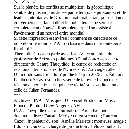
Sur la planète les conflits se multiplient, la géopolitique
semble de plus en plus dictée par le tempo de puissances et de
leaders autoritaires, le Droit international paraît, pour certains
gouvernements, facultatif et le multilatéralisme semble
complètement dépassé : il semblerait que l'on assiste à
l'avènement d'un nouvel ordre mondial.
Si cette impression est avérée : comment se caractérise ce
nouvel ordre mondial ? A-t-on basculé dans un monde sans
foi ni loi ?
Théophile Cossa en parle avec Jean-Vincent Holeindre,
professeur de Sciences politiques à Panthéon-Assas et co-
directeur du Centre Thucydide, le centre de recherche en
relations internationales de l'Université. L'ouvrage collectif
Un monde sans foi ni loi ? publié le 9 juin 2026 aux Éditions
Panthéon-Assas, est un hors-série de la revue L'année des
relations internationales qui a été rédigé sous sa direction et
celle de Julian Fernandez.
***
Archives : INA - Musique : Universal Production Music
France ; Photo : Drew Angerer / AFP.
INA - Théophile Cossa : journaliste ; Anne Brulant :
documentaliste ; Faustin Merly : enregistrement ; Laurent
Cazot : ingénieur du son ; Amélie Mariette : monteuse image ;
Édouard Garzaro : chargé de production ; Héloïse Saillant :