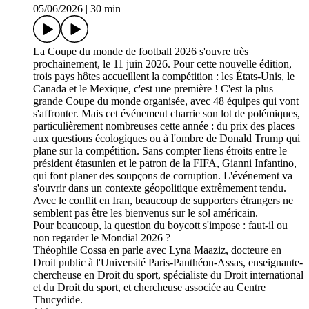
05/06/2026
|
30 min
La Coupe du monde de football 2026 s'ouvre très
prochainement, le 11 juin 2026. Pour cette nouvelle édition,
trois pays hôtes accueillent la compétition : les États-Unis, le
Canada et le Mexique, c'est une première ! C'est la plus
grande Coupe du monde organisée, avec 48 équipes qui vont
s'affronter. Mais cet événement charrie son lot de polémiques,
particulièrement nombreuses cette année : du prix des places
aux questions écologiques ou à l'ombre de Donald Trump qui
plane sur la compétition. Sans compter liens étroits entre le
président étasunien et le patron de la FIFA, Gianni Infantino,
qui font planer des soupçons de corruption. L'événement va
s'ouvrir dans un contexte géopolitique extrêmement tendu.
Avec le conflit en Iran, beaucoup de supporters étrangers ne
semblent pas être les bienvenus sur le sol américain.
Pour beaucoup, la question du boycott s'impose : faut-il ou
non regarder le Mondial 2026 ?
Théophile Cossa en parle avec Lyna Maaziz, docteure en
Droit public à l'Université Paris-Panthéon-Assas, enseignante-
chercheuse en Droit du sport, spécialiste du Droit international
et du Droit du sport, et chercheuse associée au Centre
Thucydide.