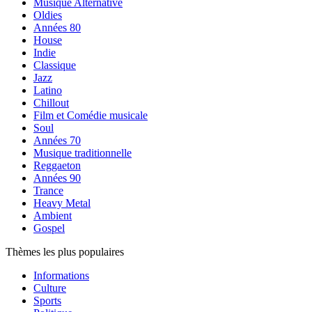
Musique Alternative
Oldies
Années 80
House
Indie
Classique
Jazz
Latino
Chillout
Film et Comédie musicale
Soul
Années 70
Musique traditionnelle
Reggaeton
Années 90
Trance
Heavy Metal
Ambient
Gospel
Thèmes les plus populaires
Informations
Culture
Sports