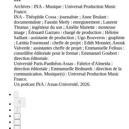
***
Archives : INA - Musique : Universal Production Music
France.
INA - Théophile Cossa : journaliste ; Anne Brulant :
documentaliste ; Faustin Merly : enregistrement ; Laurent
Thomas : ingénieur du son ; Amélie Mariette : monteuse
image ; Édouard Garzaro : chargé de production ; Héloïse
Saillant : assistante de production ; Ugo Bouveron : graphiste
; Lætitia Fourmond : cheffe de projet ; Edith Monnier, Anouk
Valverde : assistantes cheffe de projet ; Emmanuelle Fellous :
conseillère éditoriale pour le format ; Emmanuel Goubert :
direction éditoriale.
Université Paris-Panthéon-Assas - Fabrice d'Almeida :
direction éditoriale ; Emmanuelle Bednarek : direction de la
communication. Musique(s) : Universal Production Music
France.
Un podcast INA / Assas-Université, 2026.
1
2
3
4