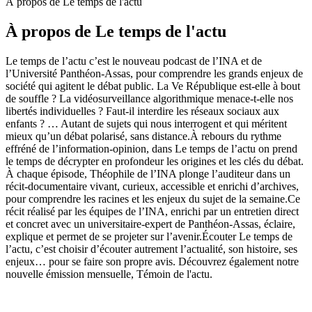
À propos de Le temps de l'actu
À propos de Le temps de l'actu
Le temps de l’actu c’est le nouveau podcast de l’INA et de
l’Université Panthéon-Assas, pour comprendre les grands enjeux de
société qui agitent le débat public. La Ve République est-elle à bout
de souffle ? La vidéosurveillance algorithmique menace-t-elle nos
libertés individuelles ? Faut-il interdire les réseaux sociaux aux
enfants ? … Autant de sujets qui nous interrogent et qui méritent
mieux qu’un débat polarisé, sans distance.À rebours du rythme
effréné de l’information-opinion, dans Le temps de l’actu on prend
le temps de décrypter en profondeur les origines et les clés du débat.
À chaque épisode, Théophile de l’INA plonge l’auditeur dans un
récit-documentaire vivant, curieux, accessible et enrichi d’archives,
pour comprendre les racines et les enjeux du sujet de la semaine.Ce
récit réalisé par les équipes de l’INA, enrichi par un entretien direct
et concret avec un universitaire-expert de Panthéon-Assas, éclaire,
explique et permet de se projeter sur l’avenir.Écouter Le temps de
l’actu, c’est choisir d’écouter autrement l’actualité, son histoire, ses
enjeux… pour se faire son propre avis. Découvrez également notre
nouvelle émission mensuelle, Témoin de l'actu.
Site web du podcast