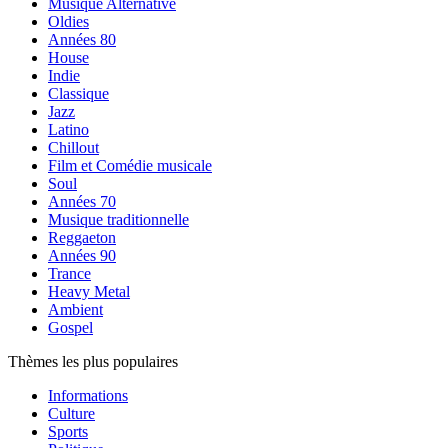
Musique Alternative
Oldies
Années 80
House
Indie
Classique
Jazz
Latino
Chillout
Film et Comédie musicale
Soul
Années 70
Musique traditionnelle
Reggaeton
Années 90
Trance
Heavy Metal
Ambient
Gospel
Thèmes les plus populaires
Informations
Culture
Sports