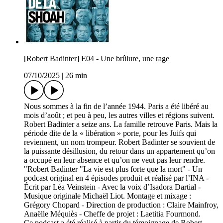
[Robert Badinter] E04 - Une brûlure, une rage
07/10/2025
|
26 min
Nous sommes à la fin de l’année 1944. Paris a été libéré au
mois d’août ; et peu à peu, les autres villes et régions suivent.
Robert Badinter a seize ans. La famille retrouve Paris. Mais la
période dite de la « libération » porte, pour les Juifs qui
reviennent, un nom trompeur. Robert Badinter se souvient de
la puissante désillusion, du retour dans un appartement qu’on
a occupé en leur absence et qu’on ne veut pas leur rendre.
"Robert Badinter "La vie est plus forte que la mort" - Un
podcast original en 4 épisodes produit et réalisé par l’INA -
Écrit par Léa Veinstein - Avec la voix d’Isadora Dartial -
Musique originale Michaël Liot. Montage et mixage :
Grégory Chopard - Direction de production : Claire Mainfroy,
Anaëlle Méquiès - Cheffe de projet : Laetitia Fourmond.
Ce podcast a été réalisé à partir du témoignage de Robert