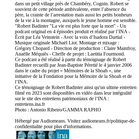
dans un petit village près de Chambéry, Cognin. Robert se
souvient de cette période ambivalente, entre l’absence du
père, la crainte de l’arrestation mais aussi les petits bonheurs
de la vie à la montagne, auxquels le jeune homme est sensible.
"Robert Badinter "La vie est plus forte que la mort" - Un
podcast original en 4 épisodes produit et réalisé par l’INA -
Écrit par Léa Veinstein - Avec la voix d’Isadora Dartial -
Musique originale Michaël Liot. Montage et mixage :
Grégory Chopard - Direction de production : Claire Mainfroy,
Anaëlle Méquiès - Cheffe de projet : Laetitia Fourmond.
Ce podcast a été réalisé à partir du témoignage de Robert
Badinter recueilli par Jean-Baptiste Péretié le 4 janvier 2006
dans le cadre du projet « Mémoires de la Shoah », une
initiative de la Fondation pour la Mémoire de la Shoah et de
l’INA.
Ce témoignage de Robert Badinter ainsi qu'un ultime entretien
filmé en 2023 sont disponibles en vidéo dans leur intégralité
sur le site des entretiens patrimoniaux de l’INA :
entretiens.ina.fr
Photo : Antonio Ribeiro/GAMMA RAPHO
Hébergé par Audiomeans. Visitez audiomeans.fr/politique-de-
confidentialite pour plus d'informations.