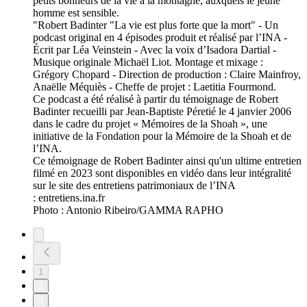
petits bonheurs de la vie à la montagne, auxquels le jeune
homme est sensible.
"Robert Badinter "La vie est plus forte que la mort" - Un
podcast original en 4 épisodes produit et réalisé par l’INA -
Écrit par Léa Veinstein - Avec la voix d’Isadora Dartial -
Musique originale Michaël Liot. Montage et mixage :
Grégory Chopard - Direction de production : Claire Mainfroy,
Anaëlle Méquiès - Cheffe de projet : Laetitia Fourmond.
Ce podcast a été réalisé à partir du témoignage de Robert
Badinter recueilli par Jean-Baptiste Péretié le 4 janvier 2006
dans le cadre du projet « Mémoires de la Shoah », une
initiative de la Fondation pour la Mémoire de la Shoah et de
l’INA.
Ce témoignage de Robert Badinter ainsi qu'un ultime entretien
filmé en 2023 sont disponibles en vidéo dans leur intégralité
sur le site des entretiens patrimoniaux de l’INA
: entretiens.ina.fr
Photo : Antonio Ribeiro/GAMMA RAPHO
1
2
3