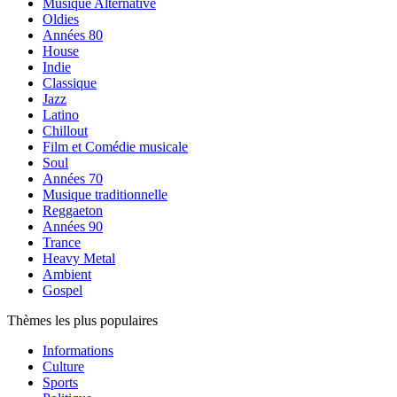
Musique Alternative
Oldies
Années 80
House
Indie
Classique
Jazz
Latino
Chillout
Film et Comédie musicale
Soul
Années 70
Musique traditionnelle
Reggaeton
Années 90
Trance
Heavy Metal
Ambient
Gospel
Thèmes les plus populaires
Informations
Culture
Sports