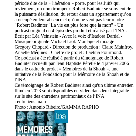
période dite de la « libération » porte, pour les Juifs qui
reviennent, un nom trompeur. Robert Badinter se souvient de
la puissante désillusion, du retour dans un appartement qu’on
a occupé en leur absence et qu’on ne veut pas leur rendre.
"Robert Badinter "La vie est plus forte que la mort" - Un
podcast original en 4 épisodes produit et réalisé par l’INA -
Écrit par Léa Veinstein - Avec la voix d’Isadora Dartial -
Musique originale Michaël Liot. Montage et mixage :
Grégory Chopard - Direction de production : Claire Mainfroy,
Anaëlle Méquiès - Cheffe de projet : Laetitia Fourmond.
Ce podcast a été réalisé à partir du témoignage de Robert
Badinter recueilli par Jean-Baptiste Péretié le 4 janvier 2006
dans le cadre du projet « Mémoires de la Shoah », une
initiative de la Fondation pour la Mémoire de la Shoah et de
l’INA.
Ce témoignage de Robert Badinter ainsi qu'un ultime entretien
filmé en 2023 sont disponibles en vidéo dans leur intégralité
sur le site des entretiens patrimoniaux de l’INA
: entretiens.ina.fr
Photo : Antonio Ribeiro/GAMMA RAPHO