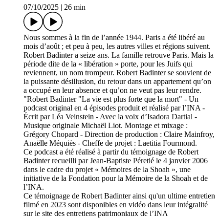
07/10/2025
|
26 min
Nous sommes à la fin de l’année 1944. Paris a été libéré au
mois d’août ; et peu à peu, les autres villes et régions suivent.
Robert Badinter a seize ans. La famille retrouve Paris. Mais la
période dite de la « libération » porte, pour les Juifs qui
reviennent, un nom trompeur. Robert Badinter se souvient de
la puissante désillusion, du retour dans un appartement qu’on
a occupé en leur absence et qu’on ne veut pas leur rendre.
"Robert Badinter "La vie est plus forte que la mort" - Un
podcast original en 4 épisodes produit et réalisé par l’INA -
Écrit par Léa Veinstein - Avec la voix d’Isadora Dartial -
Musique originale Michaël Liot. Montage et mixage :
Grégory Chopard - Direction de production : Claire Mainfroy,
Anaëlle Méquiès - Cheffe de projet : Laetitia Fourmond.
Ce podcast a été réalisé à partir du témoignage de Robert
Badinter recueilli par Jean-Baptiste Péretié le 4 janvier 2006
dans le cadre du projet « Mémoires de la Shoah », une
initiative de la Fondation pour la Mémoire de la Shoah et de
l’INA.
Ce témoignage de Robert Badinter ainsi qu'un ultime entretien
filmé en 2023 sont disponibles en vidéo dans leur intégralité
sur le site des entretiens patrimoniaux de l’INA