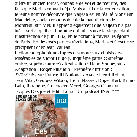
d’être un ancien forçat, coupable de vol et de meurtre, des
faits que Marius connait déjà. Mais au fil de la conversation,
le jeune homme découvre que Valjean est en réalité Monsieur
Madeleine, ancien responsable de la manufacture de
Montreuil-sur-Mer. Il apprend également que Valjean n'a pas
tué Javert et qu'il est l’homme qui lui a sauvé la vie pendant
l’insurrection de juin 1832, en le portant à travers les égouts
de Paris. Bouleversés par ces révélations, Marius et Cosette se
précipitent chez Jean Valjean.
Fiction radiophonique d'après des morceaux choisis des
Misérables de Victor Hugo (Cinquième partie : Suprême
ombre, suprême aurore) - Réalisation : Henri Soubeyran -
Adaptation : Roger Pillaudin - Première diffusion :
23/03/1962 sur France III National - Avec : Henri Rollan,
Jean Vilar, Georges Wilson, Henri Nassiet, Roger Karl, Bruno
Balp, Raymone, Geneviève Morel, Georges Chamarat,
Jacques Dasque et Edith Loria - Un podcast INA. ***