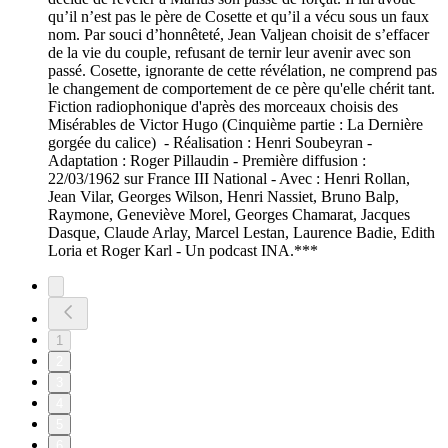
qu’il n’est pas le père de Cosette et qu’il a vécu sous un faux
nom. Par souci d’honnêteté, Jean Valjean choisit de s’effacer
de la vie du couple, refusant de ternir leur avenir avec son
passé. Cosette, ignorante de cette révélation, ne comprend pas
le changement de comportement de ce père qu'elle chérit tant.
Fiction radiophonique d'après des morceaux choisis des
Misérables de Victor Hugo (Cinquième partie : La Dernière
gorgée du calice) - Réalisation : Henri Soubeyran -
Adaptation : Roger Pillaudin - Première diffusion :
22/03/1962 sur France III National - Avec : Henri Rollan,
Jean Vilar, Georges Wilson, Henri Nassiet, Bruno Balp,
Raymone, Geneviève Morel, Georges Chamarat, Jacques
Dasque, Claude Arlay, Marcel Lestan, Laurence Badie, Edith
Loria et Roger Karl - Un podcast INA.***
1
2
3
4
5
6