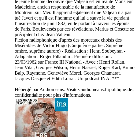
le jeune homme découvre que Valjean est en réalité Monsieur
Madeleine, ancien responsable de la manufacture de
Montreuil-sur-Mer. Il apprend également que Valjean n'a pas
tué Javert et qu'il est l’homme qui lui a sauvé la vie pendant
l’insurrection de juin 1832, en le portant à travers les égouts
de Paris. Bouleversés par ces révélations, Marius et Cosette se
précipitent chez Jean Valjean.
Fiction radiophonique d'après des morceaux choisis des
Misérables de Victor Hugo (Cinquième partie : Suprême
ombre, suprême aurore) - Réalisation : Henri Soubeyran -
Adaptation : Roger Pillaudin - Première diffusion :
23/03/1962 sur France III National - Avec : Henri Rollan,
Jean Vilar, Georges Wilson, Henri Nassiet, Roger Karl, Bruno
Balp, Raymone, Geneviève Morel, Georges Chamarat,
Jacques Dasque et Edith Loria - Un podcast INA. ***
Hébergé par Audiomeans. Visitez audiomeans.fr/politique-de-
confidentialite pour plus d'informations.