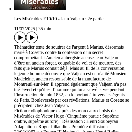
Les Misérables E10/10 - Jean Valjean : 2e partie
11/07/2025
|
35 min
Thénardier tente de soutirer de l'argent à Marius, désormais
marié à Cosette, contre la confession d'un secret
compromettant. L'ancien aubergiste accuse Jean Valjean
d’être un ancien forçat, coupable de vol et de meurtre, des
faits que Marius connait déjà. Mais au fil de la conversation,
le jeune homme découvre que Valjean est en réalité Monsieur
Madeleine, ancien responsable de la manufacture de
Montreuil-sur-Mer. Il apprend également que Valjean n'a pas
tué Javert et qu'il est l’homme qui lui a sauvé la vie pendant
l’insurrection de juin 1832, en le portant à travers les égouts
de Paris. Bouleversés par ces révélations, Marius et Cosette se
précipitent chez Jean Valjean.
Fiction radiophonique d'après des morceaux choisis des
Misérables de Victor Hugo (Cinquième partie : Suprême
ombre, suprême aurore) - Réalisation : Henri Soubeyran -
Adaptation : Roger Pillaudin - Première diffusion :
23/03/1962 sur France III National - Avec : Henri Rollan,