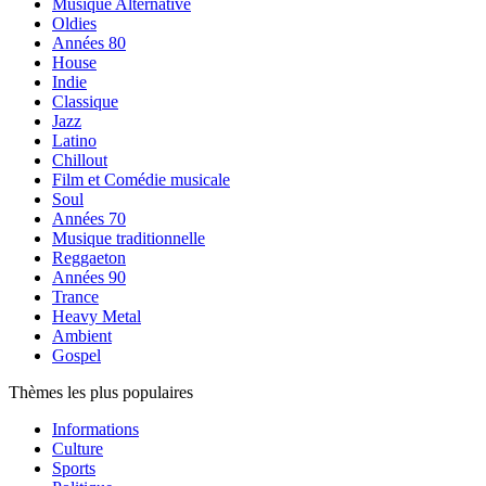
Musique Alternative
Oldies
Années 80
House
Indie
Classique
Jazz
Latino
Chillout
Film et Comédie musicale
Soul
Années 70
Musique traditionnelle
Reggaeton
Années 90
Trance
Heavy Metal
Ambient
Gospel
Thèmes les plus populaires
Informations
Culture
Sports