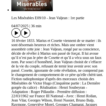
Les Misérables E09/10 - Jean Valjean : 1re partie
04/07/2025
|
36 min
16 février 1833. Marius et Cosette viennent de se marier : ils
sont désormais heureux et riches. Mais une ombre vient
assombrir cette joie : Jean Valjean, rongé par sa conscience,
décide de révéler à Marius son passé de forçat. Il lui avoue
qu’il n’est pas le père de Cosette et qu’il a vécu sous un faux
nom. Par souci d’honnêteté, Jean Valjean choisit de s’effacer
de la vie du couple, refusant de ternir leur avenir avec son
passé. Cosette, ignorante de cette révélation, ne comprend pas
le changement de comportement de ce père qu'elle chérit tant.
Fiction radiophonique d'après des morceaux choisis des
Misérables de Victor Hugo (Cinquième partie : La Dernière
gorgée du calice) - Réalisation : Henri Soubeyran -
Adaptation : Roger Pillaudin - Première diffusion :
22/03/1962 sur France III National - Avec : Henri Rollan,
Jean Vilar, Georges Wilson, Henri Nassiet, Bruno Balp,
Raymone, Geneviève Morel, Georges Chamarat, Jacques