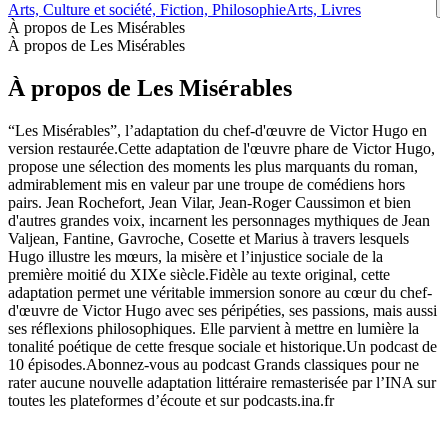
Arts, Culture et société, Fiction, Philosophie
Arts, Livres
À propos de Les Misérables
À propos de Les Misérables
À propos de Les Misérables
“Les Misérables”, l’adaptation du chef-d'œuvre de Victor Hugo en
version restaurée.Cette adaptation de l'œuvre phare de Victor Hugo,
propose une sélection des moments les plus marquants du roman,
admirablement mis en valeur par une troupe de comédiens hors
pairs. Jean Rochefort, Jean Vilar, Jean-Roger Caussimon et bien
d'autres grandes voix, incarnent les personnages mythiques de Jean
Valjean, Fantine, Gavroche, Cosette et Marius à travers lesquels
Hugo illustre les mœurs, la misère et l’injustice sociale de la
première moitié du XIXe siècle.Fidèle au texte original, cette
adaptation permet une véritable immersion sonore au cœur du chef-
d'œuvre de Victor Hugo avec ses péripéties, ses passions, mais aussi
ses réflexions philosophiques. Elle parvient à mettre en lumière la
tonalité poétique de cette fresque sociale et historique.Un podcast de
10 épisodes.Abonnez-vous au podcast Grands classiques pour ne
rater aucune nouvelle adaptation littéraire remasterisée par l’INA sur
toutes les plateformes d’écoute et sur podcasts.ina.fr
Site web du podcast