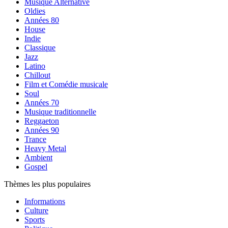
Musique Alternative
Oldies
Années 80
House
Indie
Classique
Jazz
Latino
Chillout
Film et Comédie musicale
Soul
Années 70
Musique traditionnelle
Reggaeton
Années 90
Trance
Heavy Metal
Ambient
Gospel
Thèmes les plus populaires
Informations
Culture
Sports