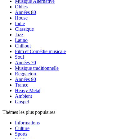
Musique Alternative
Oldies
Années 80
House
Indie
Classique
Jazz
Latino
Chillout
Film et Comédie musicale
Soul
Années 70
Musique traditionnelle
Reggaeton
Années 90
Trance
Heavy Metal
Ambient
Gospel
Thèmes les plus populaires
Informations
Culture
Sports