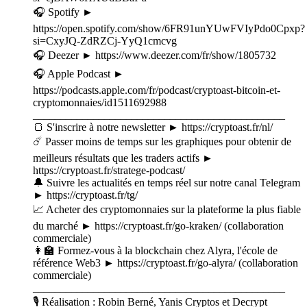
🎧 Spotify ►
⁠⁠⁠⁠⁠⁠⁠⁠⁠⁠⁠⁠⁠⁠⁠⁠⁠⁠https://open.spotify.com/show/6FR91unYUwFVIyPdo0Cpxp?
si=CxyJQ-ZdRZCj-YyQ1cmcvg⁠⁠⁠⁠⁠⁠⁠⁠⁠⁠⁠⁠⁠⁠⁠⁠⁠⁠
🎧 Deezer ► ⁠⁠⁠⁠⁠⁠⁠⁠⁠⁠⁠⁠⁠⁠⁠⁠⁠⁠https://www.deezer.com/fr/show/1805732⁠⁠⁠⁠⁠⁠⁠⁠⁠⁠⁠⁠⁠⁠⁠⁠⁠⁠
🎧 Apple Podcast ►
⁠⁠⁠⁠⁠⁠⁠⁠⁠⁠⁠⁠⁠⁠⁠⁠⁠⁠https://podcasts.apple.com/fr/podcast/cryptoast-bitcoin-et-
cryptomonnaies/id1511692988⁠⁠⁠⁠⁠⁠⁠⁠⁠⁠⁠⁠⁠⁠⁠⁠⁠⁠
______________________________________________
🍞 S'inscrire à notre newsletter ► ⁠⁠⁠⁠⁠⁠⁠⁠https://cryptoast.fr/nl/⁠⁠⁠⁠⁠⁠⁠⁠
☄️ Passer moins de temps sur les graphiques pour obtenir de
meilleurs résultats que les traders actifs ►
⁠⁠⁠⁠⁠⁠⁠⁠https://cryptoast.fr/stratege-podcast/⁠
🔔 Suivre les actualités en temps réel sur notre canal Telegram
► ⁠⁠⁠⁠⁠⁠⁠⁠https://cryptoast.fr/tg/⁠⁠⁠⁠⁠⁠⁠⁠
📈 Acheter des cryptomonnaies sur la plateforme la plus fiable
du marché ► ⁠⁠⁠⁠⁠⁠⁠⁠⁠⁠⁠⁠⁠⁠⁠⁠⁠⁠https://cryptoast.fr/go-kraken/⁠⁠⁠⁠⁠⁠⁠⁠⁠⁠⁠⁠⁠⁠⁠⁠⁠⁠ (collaboration
commerciale)
👩‍🏫 Formez-vous à la blockchain chez Alyra, l'école de
référence Web3 ► ⁠⁠⁠⁠⁠⁠⁠⁠⁠⁠⁠⁠⁠⁠⁠⁠⁠⁠https://cryptoast.fr/go-alyra/⁠⁠⁠⁠⁠⁠⁠⁠⁠⁠⁠⁠⁠⁠⁠⁠⁠⁠ (collaboration
commerciale)
______________________________________________
🎙️ Réalisation : Robin Berné, Yanis Cryptos et Decrypt