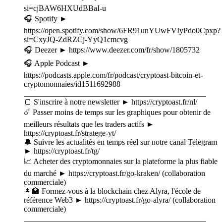
si=cjBAW6HXUdBBaI-u⁠⁠⁠⁠⁠⁠⁠⁠⁠⁠⁠⁠⁠⁠⁠⁠
🎧 Spotify ►
⁠⁠⁠⁠⁠⁠⁠⁠⁠⁠⁠⁠⁠⁠⁠⁠https://open.spotify.com/show/6FR91unYUwFVIyPdo0Cpxp?
si=CxyJQ-ZdRZCj-YyQ1cmcvg⁠⁠⁠⁠⁠⁠⁠⁠⁠⁠⁠⁠⁠⁠⁠⁠
🎧 Deezer ► ⁠⁠⁠⁠⁠⁠⁠⁠⁠⁠⁠⁠⁠⁠⁠⁠https://www.deezer.com/fr/show/1805732⁠⁠⁠⁠⁠⁠⁠⁠⁠⁠⁠⁠⁠⁠⁠⁠
🎧 Apple Podcast ►
⁠⁠⁠⁠⁠⁠⁠⁠⁠⁠⁠⁠⁠⁠⁠⁠https://podcasts.apple.com/fr/podcast/cryptoast-bitcoin-et-
cryptomonnaies/id1511692988⁠⁠⁠⁠⁠⁠⁠⁠⁠⁠⁠⁠⁠⁠⁠⁠
______________________________________________
🍞 S'inscrire à notre newsletter ► ⁠⁠⁠⁠⁠⁠https://cryptoast.fr/nl/⁠⁠⁠⁠⁠⁠
☄️ Passer moins de temps sur les graphiques pour obtenir de
meilleurs résultats que les traders actifs ►
⁠⁠⁠⁠⁠⁠https://cryptoast.fr/stratege-yt/⁠⁠⁠⁠⁠⁠
🔔 Suivre les actualités en temps réel sur notre canal Telegram
► ⁠⁠⁠⁠⁠⁠https://cryptoast.fr/tg/⁠⁠⁠⁠⁠⁠
📈 Acheter des cryptomonnaies sur la plateforme la plus fiable
du marché ► ⁠⁠⁠⁠⁠⁠⁠⁠⁠⁠⁠⁠⁠⁠⁠⁠https://cryptoast.fr/go-kraken/⁠⁠⁠⁠⁠⁠⁠⁠⁠⁠⁠⁠⁠⁠⁠⁠ (collaboration
commerciale)
👩‍🏫 Formez-vous à la blockchain chez Alyra, l'école de
référence Web3 ► ⁠⁠⁠⁠⁠⁠⁠⁠⁠⁠⁠⁠⁠⁠⁠⁠https://cryptoast.fr/go-alyra/⁠⁠⁠⁠⁠⁠⁠⁠⁠⁠⁠⁠⁠⁠⁠⁠ (collaboration
commerciale)
______________________________________________