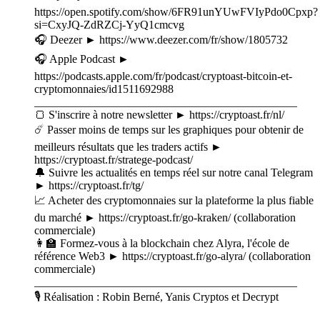
⁠⁠⁠⁠⁠⁠⁠⁠⁠⁠⁠⁠⁠⁠⁠⁠⁠https://open.spotify.com/show/6FR91unYUwFVIyPdo0Cpxp?
si=CxyJQ-ZdRZCj-YyQ1cmcvg⁠⁠⁠⁠⁠⁠⁠⁠⁠⁠⁠⁠⁠⁠⁠⁠⁠
🎧 Deezer ► ⁠⁠⁠⁠⁠⁠⁠⁠⁠⁠⁠⁠⁠⁠⁠⁠⁠https://www.deezer.com/fr/show/1805732⁠⁠⁠⁠⁠⁠⁠⁠⁠⁠⁠⁠⁠⁠⁠⁠⁠
🎧 Apple Podcast ►
⁠⁠⁠⁠⁠⁠⁠⁠⁠⁠⁠⁠⁠⁠⁠⁠⁠https://podcasts.apple.com/fr/podcast/cryptoast-bitcoin-et-
cryptomonnaies/id1511692988⁠⁠⁠⁠⁠⁠⁠⁠⁠⁠⁠⁠⁠⁠⁠⁠⁠
______________________________________________
🍞 S'inscrire à notre newsletter ► ⁠⁠⁠⁠⁠⁠⁠https://cryptoast.fr/nl/⁠⁠⁠⁠⁠⁠⁠
☄️ Passer moins de temps sur les graphiques pour obtenir de
meilleurs résultats que les traders actifs ►
⁠⁠⁠⁠⁠⁠⁠https://cryptoast.fr/stratege-podcast/
🔔 Suivre les actualités en temps réel sur notre canal Telegram
► ⁠⁠⁠⁠⁠⁠⁠https://cryptoast.fr/tg/⁠⁠⁠⁠⁠⁠⁠
📈 Acheter des cryptomonnaies sur la plateforme la plus fiable
du marché ► ⁠⁠⁠⁠⁠⁠⁠⁠⁠⁠⁠⁠⁠⁠⁠⁠⁠https://cryptoast.fr/go-kraken/⁠⁠⁠⁠⁠⁠⁠⁠⁠⁠⁠⁠⁠⁠⁠⁠⁠ (collaboration
commerciale)
👩‍🏫 Formez-vous à la blockchain chez Alyra, l'école de
référence Web3 ► ⁠⁠⁠⁠⁠⁠⁠⁠⁠⁠⁠⁠⁠⁠⁠⁠⁠https://cryptoast.fr/go-alyra/⁠⁠⁠⁠⁠⁠⁠⁠⁠⁠⁠⁠⁠⁠⁠⁠⁠ (collaboration
commerciale)
______________________________________________
🎙️ Réalisation : Robin Berné, Yanis Cryptos et Decrypt