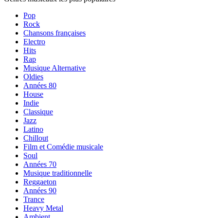
Pop
Rock
Chansons françaises
Electro
Hits
Rap
Musique Alternative
Oldies
Années 80
House
Indie
Classique
Jazz
Latino
Chillout
Film et Comédie musicale
Soul
Années 70
Musique traditionnelle
Reggaeton
Années 90
Trance
Heavy Metal
Ambient