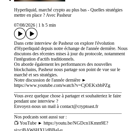
Hyperliquid, marché crypto au plus bas - Quelles stratégies
mettre en place ? Avec Pasheur
07/08/2026
|
1 h 5 min
Dans cette interview de Pasheur on explore l'évolution
d'Hyperliquid depuis notre échange de l'année dernière. Nous
discutons des récentes mises à jour du protocole, notamment
l'intégration d'actifs traditionnels.
On aborde également les performances des nouvelles
blockchains, Pasheur nous partage son point de vue sur le
marché et ses stratégies.
Notre discussion de l'année dernière ►
https://www.youtube.com/watch?v=CjOEKxbbPZg
______________________________________________
Vous avez quelque chose à partager et souhaiteriez le faire
pendant une interview ?
Envoyez-nous un mail à ⁠⁠⁠⁠⁠⁠⁠⁠⁠⁠⁠contact@cryptoast.fr⁠⁠⁠⁠⁠⁠⁠⁠⁠⁠⁠
______________________________________________
Nos podcasts sont aussi sur :
📺 YouTube ► ⁠⁠⁠⁠⁠⁠⁠⁠⁠⁠⁠⁠⁠⁠⁠⁠⁠⁠https://youtu.be/NGDcn1Kmm9E?
si=cjBAW6HXUdBBaI-u⁠⁠⁠⁠⁠⁠⁠⁠⁠⁠⁠⁠⁠⁠⁠⁠⁠⁠