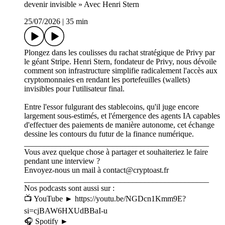
devenir invisible » Avec Henri Stern
25/07/2026
|
35 min
Plongez dans les coulisses du rachat stratégique de Privy par
le géant Stripe. Henri Stern, fondateur de Privy, nous dévoile
comment son infrastructure simplifie radicalement l'accès aux
cryptomonnaies en rendant les portefeuilles (wallets)
invisibles pour l'utilisateur final.
Entre l'essor fulgurant des stablecoins, qu'il juge encore
largement sous-estimés, et l'émergence des agents IA capables
d'effectuer des paiements de manière autonome, cet échange
dessine les contours du futur de la finance numérique.
______________________________________________
Vous avez quelque chose à partager et souhaiteriez le faire
pendant une interview ?
Envoyez-nous un mail à ⁠⁠⁠⁠⁠⁠⁠⁠⁠⁠contact@cryptoast.fr⁠⁠⁠⁠⁠⁠⁠⁠⁠⁠
______________________________________________
Nos podcasts sont aussi sur :
📺 YouTube ► ⁠⁠⁠⁠⁠⁠⁠⁠⁠⁠⁠⁠⁠⁠⁠⁠⁠https://youtu.be/NGDcn1Kmm9E?
si=cjBAW6HXUdBBaI-u⁠⁠⁠⁠⁠⁠⁠⁠⁠⁠⁠⁠⁠⁠⁠⁠⁠
🎧 Spotify ►