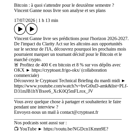
Bitcoin : à quoi s'attendre pour le deuxième semestre ?
Vincent Ganne nous livre son analyse et ses plans
17/07/2026
|
1 h 13 min
Vincent Ganne livre ses prédictions pour l'horizon 2026-2027.
De l'impact du Clarity Act sur les altcoins aux opportunités
sur le secteur de l'IA, découvrez pourquoi les prochains mois
pourraient marquer un tournant décisif pour le Bitcoin et le
marché crypto.
🚨 Profitez de 400 € en bitcoin et 8 % sur vos dépôts avec
OKX ► https://cryptoast.fr/go-okx/ (collaboration
commerciale)
Découvrez le Cryptoast Technical Briefing du mardi midi ►
https://www.youtube.com/watch?v=bvGt0uD-amk&list=PLf-
D31mJB1hYBxee6_XcK0Q5mFLrox_JV
______________________________________________
Vous avez quelque chose à partager et souhaiteriez le faire
pendant une interview ?
Envoyez-nous un mail à ⁠⁠⁠⁠⁠⁠⁠⁠⁠contact@cryptoast.fr⁠⁠⁠⁠⁠⁠⁠⁠⁠
______________________________________________
Nos podcasts sont aussi sur :
📺 YouTube ► ⁠⁠⁠⁠⁠⁠⁠⁠⁠⁠⁠⁠⁠⁠⁠⁠https://youtu.be/NGDcn1Kmm9E?