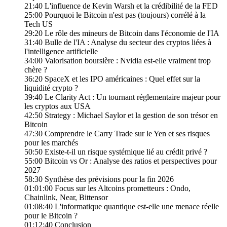
21:40 L'influence de Kevin Warsh et la crédibilité de la FED
25:00 Pourquoi le Bitcoin n'est pas (toujours) corrélé à la
Tech US
29:20 Le rôle des mineurs de Bitcoin dans l'économie de l'IA
31:40 Bulle de l'IA : Analyse du secteur des cryptos liées à
l'intelligence artificielle
34:00 Valorisation boursière : Nvidia est-elle vraiment trop
chère ?
36:20 SpaceX et les IPO américaines : Quel effet sur la
liquidité crypto ?
39:40 Le Clarity Act : Un tournant réglementaire majeur pour
les cryptos aux USA
42:50 Strategy : Michael Saylor et la gestion de son trésor en
Bitcoin
47:30 Comprendre le Carry Trade sur le Yen et ses risques
pour les marchés
50:50 Existe-t-il un risque systémique lié au crédit privé ?
55:00 Bitcoin vs Or : Analyse des ratios et perspectives pour
2027
58:30 Synthèse des prévisions pour la fin 2026
01:01:00 Focus sur les Altcoins prometteurs : Ondo,
Chainlink, Near, Bittensor
01:08:40 L'informatique quantique est-elle une menace réelle
pour le Bitcoin ?
01:12:40 Conclusion