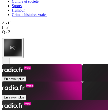
Culture et société
Sports
Humour
Crime : histoires vraies
A - H
I - P
Q - Z
En savoir plus
En savoir plus