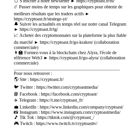
🍞 S'inscrire à notre newsletter ► ⁠⁠⁠⁠⁠https://cryptoast.fr/nl/⁠⁠⁠⁠⁠
☄️ Passer moins de temps sur les graphiques pour obtenir de
meilleurs résultats que les traders actifs ►
⁠⁠⁠⁠⁠https://cryptoast.fr/stratege-yt/⁠⁠⁠⁠⁠
🔔 Suivre les actualités en temps réel sur notre canal Telegram
► ⁠⁠⁠⁠⁠https://cryptoast.fr/tg/⁠⁠⁠⁠⁠
📈 Acheter des cryptomonnaies sur la plateforme la plus fiable
du marché ► ⁠⁠⁠⁠⁠⁠⁠⁠⁠⁠⁠⁠⁠⁠⁠https://cryptoast.fr/go-kraken/⁠⁠⁠⁠⁠⁠⁠⁠⁠⁠⁠⁠⁠⁠⁠ (collaboration
commerciale)
👩‍🏫 Formez-vous à la blockchain chez Alyra, l'école de
référence Web3 ► ⁠⁠⁠⁠⁠⁠⁠⁠⁠⁠⁠⁠⁠⁠⁠https://cryptoast.fr/go-alyra/⁠⁠⁠⁠⁠⁠⁠⁠⁠⁠⁠⁠⁠⁠⁠ (collaboration
commerciale)
______________________________________________
Pour nous retrouver :
🌎 Site : ⁠⁠⁠⁠⁠⁠⁠⁠⁠⁠⁠⁠⁠⁠⁠https://cryptoast.fr/⁠⁠⁠⁠⁠⁠⁠⁠⁠⁠⁠⁠⁠⁠⁠
🐦 Twitter : ⁠⁠⁠⁠⁠⁠⁠⁠⁠⁠⁠⁠⁠⁠⁠https://twitter.com/cryptoastmedia/⁠⁠⁠⁠⁠⁠⁠⁠⁠⁠⁠⁠⁠⁠⁠
📘 Facebook : ⁠⁠⁠⁠⁠⁠⁠⁠⁠⁠⁠⁠⁠⁠⁠https://facebook.com/cryptoast/⁠⁠⁠⁠⁠⁠⁠⁠⁠⁠⁠⁠⁠⁠⁠
✈️ Telegram : ⁠⁠⁠⁠⁠⁠⁠⁠⁠⁠⁠⁠⁠⁠⁠https://t.me/cryptoast_fr/⁠⁠⁠⁠⁠⁠⁠⁠⁠⁠⁠⁠⁠⁠⁠
💼 LinkedIn : ⁠⁠⁠⁠⁠⁠⁠⁠⁠⁠⁠⁠⁠⁠⁠https://www.linkedin.com/company/cryptoast/⁠⁠⁠⁠⁠⁠⁠⁠⁠⁠⁠⁠⁠⁠⁠
📸 Instagram : ⁠⁠⁠⁠⁠⁠⁠⁠⁠⁠⁠⁠⁠⁠⁠https://www.instagram.com/cryptoastmedia/⁠⁠⁠⁠⁠⁠⁠⁠⁠⁠⁠⁠⁠⁠⁠
🎵 Tik Tok : ⁠⁠⁠⁠⁠⁠⁠⁠⁠⁠⁠⁠⁠⁠⁠https://tiktok.com/@cryptoast_/⁠⁠⁠⁠⁠⁠⁠⁠⁠⁠⁠⁠⁠⁠⁠
🎮 Twitch : ⁠⁠⁠⁠⁠⁠⁠⁠⁠⁠⁠⁠⁠⁠⁠https://www.twitch.tv/cryptoasttv/⁠⁠⁠⁠⁠⁠⁠⁠⁠⁠⁠⁠⁠⁠⁠