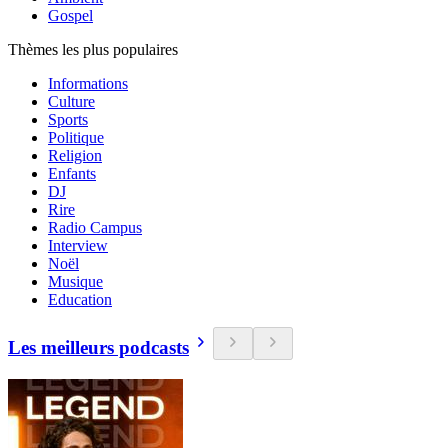
Gospel
Thèmes les plus populaires
Informations
Culture
Sports
Politique
Religion
Enfants
DJ
Rire
Radio Campus
Interview
Noël
Musique
Education
Les meilleurs podcasts