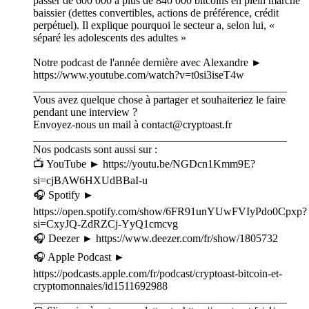
passer de 600 000 à plus de 840 000 bitcoins en plein marché
baissier (dettes convertibles, actions de préférence, crédit
perpétuel). Il explique pourquoi le secteur a, selon lui, «
séparé les adolescents des adultes »
Notre podcast de l'année dernière avec Alexandre ►
⁠⁠https://www.youtube.com/watch?v=t0si3iseT4w
______________________________________________
Vous avez quelque chose à partager et souhaiteriez le faire
pendant une interview ?
Envoyez-nous un mail à ⁠⁠⁠⁠⁠⁠⁠⁠contact@cryptoast.fr⁠⁠⁠⁠⁠⁠⁠⁠
______________________________________________
Nos podcasts sont aussi sur :
📺 YouTube ► ⁠⁠⁠⁠⁠⁠⁠⁠⁠⁠⁠⁠⁠⁠⁠https://youtu.be/NGDcn1Kmm9E?
si=cjBAW6HXUdBBaI-u⁠⁠⁠⁠⁠⁠⁠⁠⁠⁠⁠⁠⁠⁠⁠
🎧 Spotify ►
⁠⁠⁠⁠⁠⁠⁠⁠⁠⁠⁠⁠⁠⁠⁠https://open.spotify.com/show/6FR91unYUwFVIyPdo0Cpxp?
si=CxyJQ-ZdRZCj-YyQ1cmcvg⁠⁠⁠⁠⁠⁠⁠⁠⁠⁠⁠⁠⁠⁠⁠
🎧 Deezer ► ⁠⁠⁠⁠⁠⁠⁠⁠⁠⁠⁠⁠⁠⁠⁠https://www.deezer.com/fr/show/1805732⁠⁠⁠⁠⁠⁠⁠⁠⁠⁠⁠⁠⁠⁠⁠
🎧 Apple Podcast ►
⁠⁠⁠⁠⁠⁠⁠⁠⁠⁠⁠⁠⁠⁠⁠https://podcasts.apple.com/fr/podcast/cryptoast-bitcoin-et-
cryptomonnaies/id1511692988⁠⁠⁠⁠⁠⁠⁠⁠⁠⁠⁠⁠⁠⁠⁠
______________________________________________