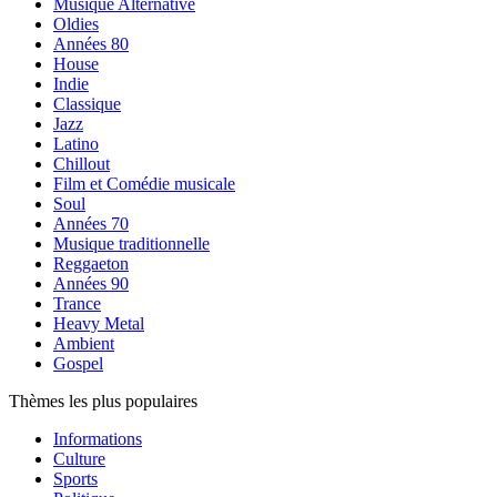
Musique Alternative
Oldies
Années 80
House
Indie
Classique
Jazz
Latino
Chillout
Film et Comédie musicale
Soul
Années 70
Musique traditionnelle
Reggaeton
Années 90
Trance
Heavy Metal
Ambient
Gospel
Thèmes les plus populaires
Informations
Culture
Sports