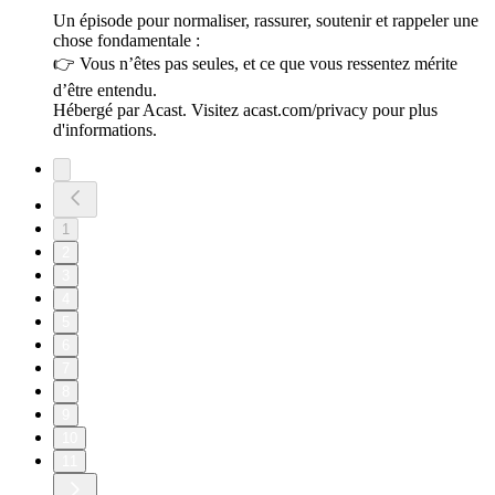
Un épisode pour normaliser, rassurer, soutenir et rappeler une
chose fondamentale :
👉 Vous n’êtes pas seules, et ce que vous ressentez mérite
d’être entendu.
Hébergé par Acast. Visitez acast.com/privacy pour plus
d'informations.
1
2
3
4
5
6
7
8
9
10
11