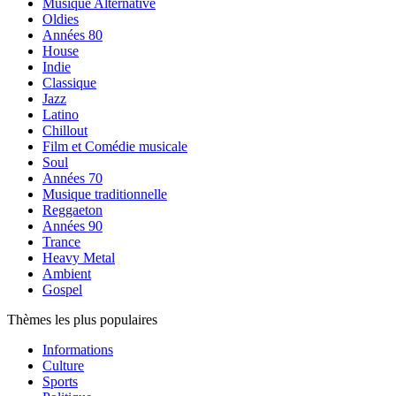
Musique Alternative
Oldies
Années 80
House
Indie
Classique
Jazz
Latino
Chillout
Film et Comédie musicale
Soul
Années 70
Musique traditionnelle
Reggaeton
Années 90
Trance
Heavy Metal
Ambient
Gospel
Thèmes les plus populaires
Informations
Culture
Sports