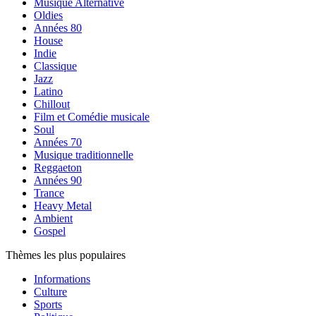
Musique Alternative
Oldies
Années 80
House
Indie
Classique
Jazz
Latino
Chillout
Film et Comédie musicale
Soul
Années 70
Musique traditionnelle
Reggaeton
Années 90
Trance
Heavy Metal
Ambient
Gospel
Thèmes les plus populaires
Informations
Culture
Sports