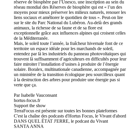
réserve de biosphère par l’Unesco, une inscription au sein du
réseau mondial des Réserves de biosphère qui est « l’un des
moyens pour mieux préserver les milieux naturels, renouer les
liens sociaux et améliorer le quotidien de tous ». Peut-on lire
sur le site du Parc National du Lubéron. Au-delà des grands
animaux, la richesse de sa faune et de sa flore est
exceptionnelle grâce aux influences alpines qui croisent celles
de la Méditerranée.
Mais, le soleil toute l’année, la fraîcheur hivernale font de ce
territoire un espace idéale pour les marchands de soleil,
entendez par là les industriels du panneau photovoltaïques qui
trouvent là suffisamment d’agriculteurs en difficultés pour leur
faire miroiter l’installation d’usines à produire de l’énergie
solaire. Boralex, multinationale canadienne, accompagnée par
un ministère de la transition écologique peu sourcilleux quant
à la destruction des arbres pour produire une énergie pas si
verte que ça.
Par Isabelle Vauconsant
hortus-focus.fr
Support the show
TerraFocus est présente sur toutes les bonnes plateformes
C'est la chaîne des podcasts d'Hortus Focus, le Vivant d'abord
DANS QUEL ÉTAT J'ERRE, le podcast du Vivant
SANTA ANNA