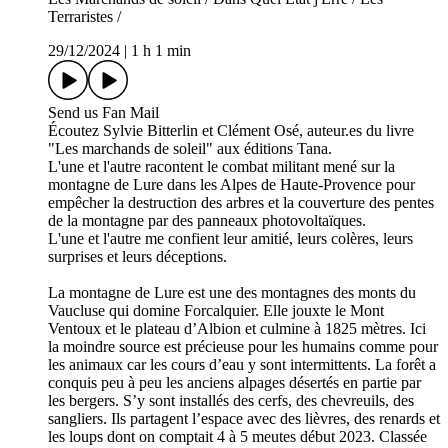
Terraristes /
29/12/2024
|
1 h 1 min
Send us Fan Mail
Écoutez Sylvie Bitterlin et Clément Osé, auteur.es du livre
"Les marchands de soleil" aux éditions Tana.
L'une et l'autre racontent le combat militant mené sur la
montagne de Lure dans les Alpes de Haute-Provence pour
empêcher la destruction des arbres et la couverture des pentes
de la montagne par des panneaux photovoltaïques.
L'une et l'autre me confient leur amitié, leurs colères, leurs
surprises et leurs déceptions.
La montagne de Lure est une des montagnes des monts du
Vaucluse qui domine Forcalquier. Elle jouxte le Mont
Ventoux et le plateau d’Albion et culmine à 1825 mètres. Ici
la moindre source est précieuse pour les humains comme pour
les animaux car les cours d’eau y sont intermittents. La forêt a
conquis peu à peu les anciens alpages désertés en partie par
les bergers. S’y sont installés des cerfs, des chevreuils, des
sangliers. Ils partagent l’espace avec des lièvres, des renards et
les loups dont on comptait 4 à 5 meutes début 2023. Classée