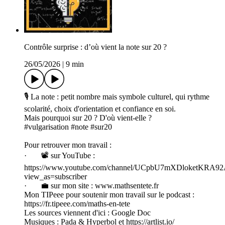
Contrôle surprise : d’où vient la note sur 20 ?
26/05/2026
|
9 min
🎙️ La note : petit nombre mais symbole culturel, qui rythme
scolarité, choix d'orientation et confiance en soi.
Mais pourquoi sur 20 ? D'où vient-elle ?
#vulgarisation #note #sur20
Pour retrouver mon travail :
· 📽️ sur YouTube :
https://www.youtube.com/channel/UCpbU7mXDloketKRA
view_as=subscriber
· 💼 sur mon site : www.mathsentete.fr
Mon TIPeee pour soutenir mon travail sur le podcast :
https://fr.tipeee.com/maths-en-tete
Les sources viennent d'ici : Google Doc
Musiques : Pada & Hyperbol et https://artlist.io/