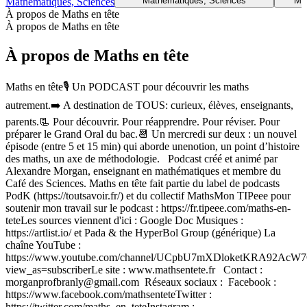
Mathématiques, Sciences
Ma
Mathématiques, Sciences
À propos de Maths en tête
À propos de Maths en tête
À propos de Maths en tête
Maths en tête🎙️ Un PODCAST pour découvrir les maths
autrement.➡️ A destination de TOUS: curieux, élèves, enseignants,
parents.📃 Pour découvrir. Pour réapprendre. Pour réviser. Pour
préparer le Grand Oral du bac.📆 Un mercredi sur deux : un nouvel
épisode (entre 5 et 15 min) qui aborde unenotion, un point d’histoire
des maths, un axe de méthodologie. Podcast créé et animé par
Alexandre Morgan, enseignant en mathématiques et membre du
Café des Sciences. Maths en tête fait partie du label de podcasts
PodK (https://toutsavoir.fr/) et du collectif MathsMon TIPeee pour
soutenir mon travail sur le podcast : https://fr.tipeee.com/maths-en-
teteLes sources viennent d'ici : Google Doc Musiques :
https://artlist.io/ et Pada & the HyperBol Group (générique) La
chaîne YouTube :
https://www.youtube.com/channel/UCpbU7mXDloketKRA92AcW
view_as=subscriberLe site : www.mathsentete.fr Contact :
morganprofbranly@gmail.com Réseaux sociaux : Facebook :
https://www.facebook.com/mathsenteteTwitter :
https://twitter.com/maths_en_teteInstagram :