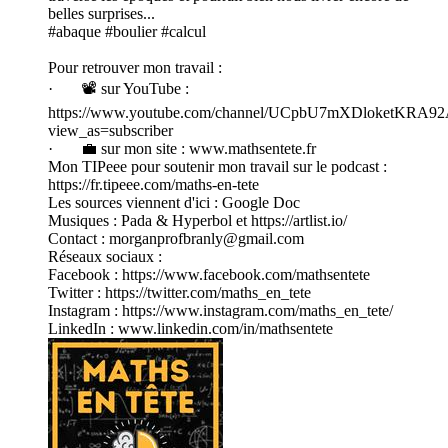
belles surprises...
#abaque #boulier #calcul
Pour retrouver mon travail :
· 📽️ sur YouTube :
https://www.youtube.com/channel/UCpbU7mXDloketKRA
view_as=subscriber
· 💼 sur mon site : www.mathsentete.fr
Mon TIPeee pour soutenir mon travail sur le podcast :
https://fr.tipeee.com/maths-en-tete
Les sources viennent d'ici : Google Doc
Musiques : Pada & Hyperbol et https://artlist.io/
Contact : morganprofbranly@gmail.com
Réseaux sociaux :
Facebook : https://www.facebook.com/mathsentete
Twitter : https://twitter.com/maths_en_tete
Instagram : https://www.instagram.com/maths_en_tete/
LinkedIn : www.linkedin.com/in/mathsentete