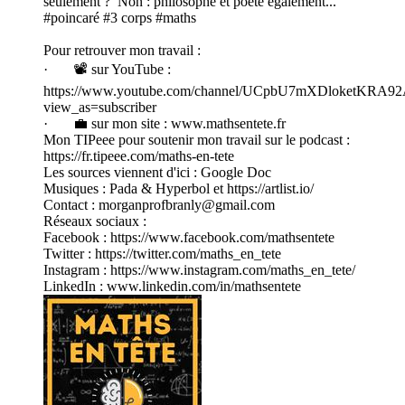
seulement ? Non : philosophe et poète également...
#poincaré #3 corps #maths
Pour retrouver mon travail :
· 📽️ sur YouTube :
https://www.youtube.com/channel/UCpbU7mXDloketKRA
view_as=subscriber
· 💼 sur mon site : www.mathsentete.fr
Mon TIPeee pour soutenir mon travail sur le podcast :
https://fr.tipeee.com/maths-en-tete
Les sources viennent d'ici : Google Doc
Musiques : Pada & Hyperbol et https://artlist.io/
Contact : morganprofbranly@gmail.com
Réseaux sociaux :
Facebook : https://www.facebook.com/mathsentete
Twitter : https://twitter.com/maths_en_tete
Instagram : https://www.instagram.com/maths_en_tete/
LinkedIn : www.linkedin.com/in/mathsentete