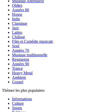
Musique Alternative
Oldies
Années 80
House
Indie
Classique
Jazz
Latino
Chillout
Film et Comédie musicale
Soul
Années 70
Musique traditionnelle
Reggaeton
Années 90
Trance
Heavy Metal
Ambient
Gospel
Thèmes les plus populaires
Informations
Culture
Sports