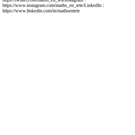
https://www.instagram.com/maths_en_tete/LinkedIn :
https://www.linkedin.com/in/mathsentete
Site web du podcast