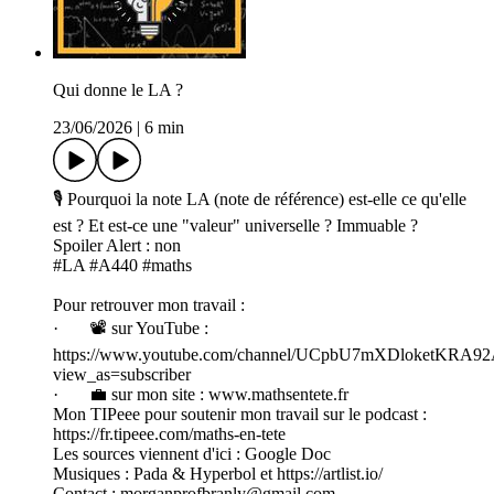
Qui donne le LA ?
23/06/2026
|
6 min
🎙️ Pourquoi la note LA (note de référence) est-elle ce qu'elle
est ? Et est-ce une "valeur" universelle ? Immuable ?
Spoiler Alert : non
#LA #A440 #maths
Pour retrouver mon travail :
· 📽️ sur YouTube :
https://www.youtube.com/channel/UCpbU7mXDloketKRA
view_as=subscriber
· 💼 sur mon site : www.mathsentete.fr
Mon TIPeee pour soutenir mon travail sur le podcast :
https://fr.tipeee.com/maths-en-tete
Les sources viennent d'ici : Google Doc
Musiques : Pada & Hyperbol et https://artlist.io/
Contact : morganprofbranly@gmail.com