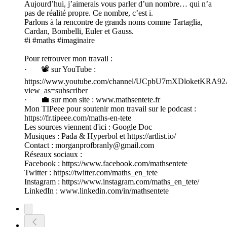
Aujourd’hui, j’aimerais vous parler d’un nombre… qui n’a
pas de réalité propre. Ce nombre, c’est i.
Parlons à la rencontre de grands noms comme Tartaglia,
Cardan, Bombelli, Euler et Gauss.
#i #maths #imaginaire
Pour retrouver mon travail :
· 📽️ sur YouTube :
https://www.youtube.com/channel/UCpbU7mXDloketKRA
view_as=subscriber
· 💼 sur mon site : www.mathsentete.fr
Mon TIPeee pour soutenir mon travail sur le podcast :
https://fr.tipeee.com/maths-en-tete
Les sources viennent d'ici : Google Doc
Musiques : Pada & Hyperbol et https://artlist.io/
Contact : morganprofbranly@gmail.com
Réseaux sociaux :
Facebook : https://www.facebook.com/mathsentete
Twitter : https://twitter.com/maths_en_tete
Instagram : https://www.instagram.com/maths_en_tete/
LinkedIn : www.linkedin.com/in/mathsentete