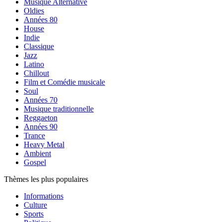
Musique Alternative
Oldies
Années 80
House
Indie
Classique
Jazz
Latino
Chillout
Film et Comédie musicale
Soul
Années 70
Musique traditionnelle
Reggaeton
Années 90
Trance
Heavy Metal
Ambient
Gospel
Thèmes les plus populaires
Informations
Culture
Sports