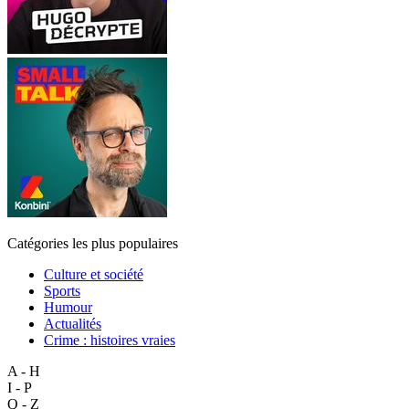
Catégories les plus populaires
Culture et société
Sports
Humour
Actualités
Crime : histoires vraies
A - H
I - P
Q - Z