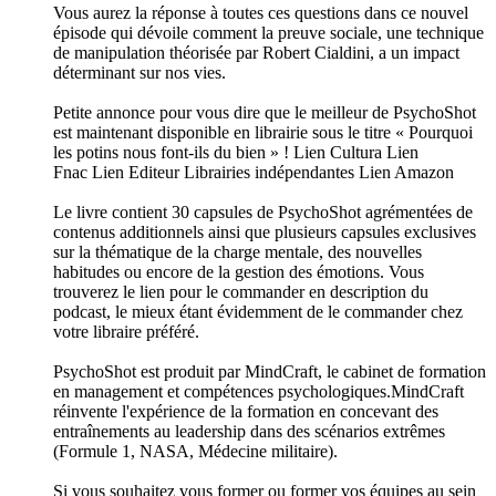
Vous aurez la réponse à toutes ces questions dans ce nouvel
épisode qui dévoile comment la preuve sociale, une technique
de manipulation théorisée par Robert Cialdini, a un impact
déterminant sur nos vies.
Petite annonce pour vous dire que le meilleur de PsychoShot
est maintenant disponible en librairie sous le titre « Pourquoi
les potins nous font-ils du bien » ! ⁠Lien Cultura ⁠⁠Lien
Fnac⁠ ⁠Lien Editeur⁠ ⁠Librairies indépendantes⁠ ⁠Lien Amazon⁠
Le livre contient 30 capsules de PsychoShot agrémentées de
contenus additionnels ainsi que plusieurs capsules exclusives
sur la thématique de la charge mentale, des nouvelles
habitudes ou encore de la gestion des émotions. Vous
trouverez le lien pour le commander en description du
podcast, le mieux étant évidemment de le commander chez
votre libraire préféré.
PsychoShot est produit par MindCraft, le cabinet de formation
en management et compétences psychologiques.MindCraft
réinvente l'expérience de la formation en concevant des
entraînements au leadership dans des scénarios extrêmes
(Formule 1, NASA, Médecine militaire).
Si vous souhaitez vous former ou former vos équipes au sein