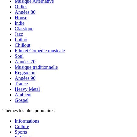
Musique Alternative
Oldies
Années 80
House
Indie
Classique
Jazz
Latino
Chillout
Film et Comédie musicale
Soul
Années 70
Musique traditionnelle
Reggaeton
Années 90
Trance
Heavy Metal
Ambient
Gospel
Thèmes les plus populaires
Informations
Culture
Sports