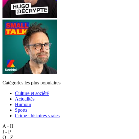
Catégories les plus populaires
Culture et société
Actualités
Humour
Sports
Crime : histoires vraies
A - H
I - P
Q - Z