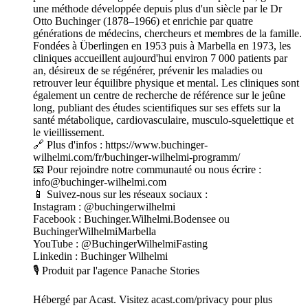
une méthode développée depuis plus d'un siècle par le Dr
Otto Buchinger (1878–1966) et enrichie par quatre
générations de médecins, chercheurs et membres de la famille.
Fondées à Überlingen en 1953 puis à Marbella en 1973, les
cliniques accueillent aujourd'hui environ 7 000 patients par
an, désireux de se régénérer, prévenir les maladies ou
retrouver leur équilibre physique et mental. Les cliniques sont
également un centre de recherche de référence sur le jeûne
long, publiant des études scientifiques sur ses effets sur la
santé métabolique, cardiovasculaire, musculo-squelettique et
le vieillissement.
🔗 Plus d'infos : https://www.buchinger-
wilhelmi.com/fr/buchinger-wilhelmi-programm/
📧 Pour rejoindre notre communauté ou nous écrire :
info@buchinger-wilhelmi.com
📱 Suivez-nous sur les réseaux sociaux :
Instagram : @buchingerwilhelmi
Facebook : Buchinger.Wilhelmi.Bodensee ou
BuchingerWilhelmiMarbella
YouTube : @BuchingerWilhelmiFasting
Linkedin : Buchinger Wilhelmi
🎙️ Produit par l'agence Panache Stories
Hébergé par Acast. Visitez acast.com/privacy pour plus