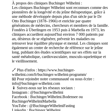
À propos des cliniques Buchinger Wilhelmi :
Les cliniques Buchinger Wilhelmi sont reconnues comme des
pionnières de la longévité et du jeûne thérapeutique, grâce à
une méthode développée depuis plus d'un siècle par le Dr
Otto Buchinger (1878–1966) et enrichie par quatre
générations de médecins, chercheurs et membres de la famille.
Fondées à Überlingen en 1953 puis à Marbella en 1973, les
cliniques accueillent aujourd'hui environ 7 000 patients par
an, désireux de se régénérer, prévenir les maladies ou
retrouver leur équilibre physique et mental. Les cliniques sont
également un centre de recherche de référence sur le jeûne
long, publiant des études scientifiques sur ses effets sur la
santé métabolique, cardiovasculaire, musculo-squelettique et
le vieillissement.
🔗 Plus d'infos : https://www.buchinger-
wilhelmi.com/fr/buchinger-wilhelmi-programm/
📧 Pour rejoindre notre communauté ou nous écrire :
info@buchinger-wilhelmi.com
📱 Suivez-nous sur les réseaux sociaux :
Instagram : @buchingerwilhelmi
Facebook : Buchinger.Wilhelmi.Bodensee ou
BuchingerWilhelmiMarbella
YouTube : @BuchingerWilhelmiFasting
Linkedin : Buchinger Wilhelmi