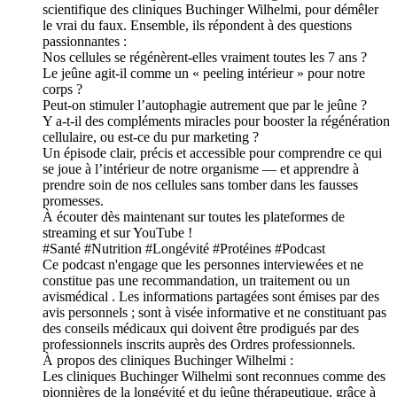
scientifique des cliniques Buchinger Wilhelmi, pour démêler
le vrai du faux. Ensemble, ils répondent à des questions
passionnantes :
Nos cellules se régénèrent-elles vraiment toutes les 7 ans ?
Le jeûne agit-il comme un « peeling intérieur » pour notre
corps ?
Peut-on stimuler l’autophagie autrement que par le jeûne ?
Y a-t-il des compléments miracles pour booster la régénération
cellulaire, ou est-ce du pur marketing ?
Un épisode clair, précis et accessible pour comprendre ce qui
se joue à l’intérieur de notre organisme — et apprendre à
prendre soin de nos cellules sans tomber dans les fausses
promesses.
À écouter dès maintenant sur toutes les plateformes de
streaming et sur YouTube !
#Santé #Nutrition #Longévité #Protéines #Podcast
Ce podcast n'engage que les personnes interviewées et ne
constitue pas une recommandation, un traitement ou un
avismédical . Les informations partagées sont émises par des
avis personnels ; sont à visée informative et ne constituant pas
des conseils médicaux qui doivent être prodigués par des
professionnels inscrits auprès des Ordres professionnels.
À propos des cliniques Buchinger Wilhelmi :
Les cliniques Buchinger Wilhelmi sont reconnues comme des
pionnières de la longévité et du jeûne thérapeutique, grâce à