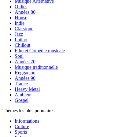
Musique Alternative
Oldies
Années 80
House
Indie
Classique
Jazz
Latino
Chillout
Film et Comédie musicale
Soul
Années 70
Musique traditionnelle
Reggaeton
Années 90
Trance
Heavy Metal
Ambient
Gospel
Thèmes les plus populaires
Informations
Culture
Sports