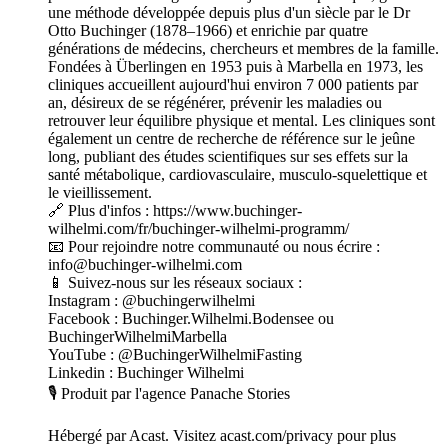
une méthode développée depuis plus d'un siècle par le Dr
Otto Buchinger (1878–1966) et enrichie par quatre
générations de médecins, chercheurs et membres de la famille.
Fondées à Überlingen en 1953 puis à Marbella en 1973, les
cliniques accueillent aujourd'hui environ 7 000 patients par
an, désireux de se régénérer, prévenir les maladies ou
retrouver leur équilibre physique et mental. Les cliniques sont
également un centre de recherche de référence sur le jeûne
long, publiant des études scientifiques sur ses effets sur la
santé métabolique, cardiovasculaire, musculo-squelettique et
le vieillissement.
🔗 Plus d'infos : https://www.buchinger-
wilhelmi.com/fr/buchinger-wilhelmi-programm/
📧 Pour rejoindre notre communauté ou nous écrire :
info@buchinger-wilhelmi.com
📱 Suivez-nous sur les réseaux sociaux :
Instagram : @buchingerwilhelmi
Facebook : Buchinger.Wilhelmi.Bodensee ou
BuchingerWilhelmiMarbella
YouTube : @BuchingerWilhelmiFasting
Linkedin : Buchinger Wilhelmi
🎙️ Produit par l'agence Panache Stories
Hébergé par Acast. Visitez acast.com/privacy pour plus