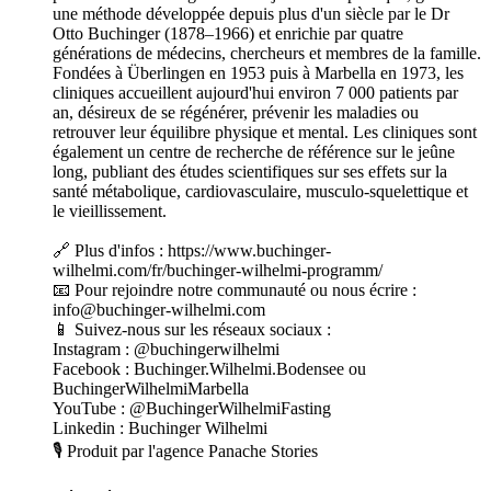
une méthode développée depuis plus d'un siècle par le Dr
Otto Buchinger (1878–1966) et enrichie par quatre
générations de médecins, chercheurs et membres de la famille.
Fondées à Überlingen en 1953 puis à Marbella en 1973, les
cliniques accueillent aujourd'hui environ 7 000 patients par
an, désireux de se régénérer, prévenir les maladies ou
retrouver leur équilibre physique et mental. Les cliniques sont
également un centre de recherche de référence sur le jeûne
long, publiant des études scientifiques sur ses effets sur la
santé métabolique, cardiovasculaire, musculo-squelettique et
le vieillissement.
🔗 Plus d'infos : https://www.buchinger-
wilhelmi.com/fr/buchinger-wilhelmi-programm/
📧 Pour rejoindre notre communauté ou nous écrire :
info@buchinger-wilhelmi.com
📱 Suivez-nous sur les réseaux sociaux :
Instagram : @buchingerwilhelmi
Facebook : Buchinger.Wilhelmi.Bodensee ou
BuchingerWilhelmiMarbella
YouTube : @BuchingerWilhelmiFasting
Linkedin : Buchinger Wilhelmi
🎙️ Produit par l'agence Panache Stories