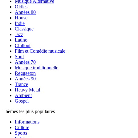
Musique Alternative
Oldies
Années 80
House
Indie
Classique
Jazz
Latino
Chillout
Film et Comédie musicale
Soul
Années 70
Musique traditionnelle
Reggaeton
Années 90
Trance
Heavy Metal
Ambient
Gospel
Thèmes les plus populaires
Informations
Culture
Sports