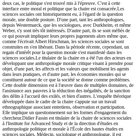
deux cas, le politique s'est trouvé mis à l'épreuve. C'est à cette
interface entre moral et politique que la chaire est consacrée.Les
sciences sociales ont historiquement eu, à l'égard de la question
morale, une double posture. D'une part, tant les anthropologues,
depuis Westermarck, que les sociologues, avec Durkheim, et même
Weber, s'y sont très tôt intéressés. D'autre part, ils se sont méfiés de
ce qui pouvait impliquer leurs propres jugements alors même que,
comme l'écrivait Albert Hirschman, les sciences sociales se sont
construites en s'en libérant. Dans la période récente, cependant, un
regain d'intérêt pour la question morale s'est manifesté dans les
sciences sociales.Le titulaire de la chaire en a été l'un des acteurs en
développant une anthropologie morale critique visant à prendre pour
objet, d'une part, les affects et les valeurs que mobilisent les agents
dans leurs pratiques, et d'autre part, les économies morales qui se
constituent autour de ce que la société se donne comme problèmes.
Cette double dimension est à l'œuvre dans de multiples domaines, de
l'assistance aux pauvres à la réduction des inégalités, de la sanction
des délits à l'accueil des exilés, et bien d'autres. L'enquête théorique
développée dans le cadre de la chaire s'appuie sur un travail
ethnographique associant entretiens, observation et participation.
Elle implique un questionnement sur les formes d'engagement du
chercheur.Didier Fassin est titulaire de la chaire de sciences sociales
à l'Institute for Advanced Study et de la direction d'études en
anthropologie politique et morale à l'École des hautes études en
sciences sociales. Médecin, sociologue et anthropologue, il est